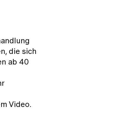
handlung
, die sich
en ab 40
hr
em Video.