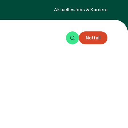
Aktuelles
Jobs & Karriere
Notfall
eisende
Events
Über uns