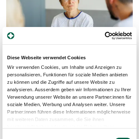
Wundheilung bestmöglich zu unterstützen,
Komplikationen vorzubeugen und Betroffene in
ihrer Selbstständigkeit und Lebensqualität zu
stärken.
Diese Webseite verwendet Cookies
Wir verwenden Cookies, um Inhalte und Anzeigen zu
personalisieren, Funktionen für soziale Medien anbieten
zu können und die Zugriffe auf unsere Website zu
analysieren. Ausserdem geben wir Informationen zu Ihrer
Verwendung unserer Website an unsere Partner:innen für
soziale Medien, Werbung und Analysen weiter. Unsere
Angebot
Partner:innen führen diese Informationen möglicherweise
mit weiteren Daten zusammen, die Sie ihnen
Palliative Care: Ihre Lebensqualität steht im
bereitgestellt haben oder die sie im Rahmen Ihrer
Mittelpunkt
Nutzung der Dienste gesammelt haben.
Einwilligungsauswahl