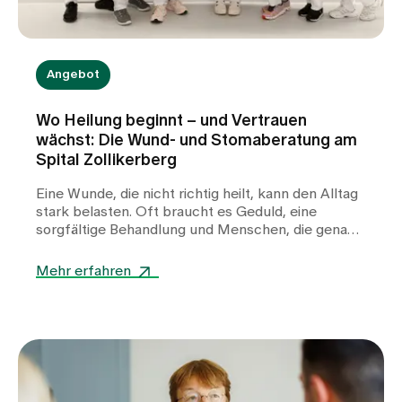
Angebot
Wo Heilung beginnt – und Vertrauen
wächst: Die Wund- und Stomaberatung am
Spital Zollikerberg
Eine Wunde, die nicht richtig heilt, kann den Alltag
stark belasten. Oft braucht es Geduld, eine
sorgfältige Behandlung und Menschen, die genau
hinschauen. Auch ein Stoma bringt für Betroffene
viele Fragen mit sich: Wie gelingt die Versorgung im
Mehr erfahren
Alltag? Worauf muss ich achten? Und an wen kann
ich mich wenden, wenn Unsicherheiten oder
Beschwerden auftreten? In der Wund- und
Stomaberatung des Spitals Zollikerberg begleiten
wir Patientinnen und Patienten mit fachlicher
Kompetenz, moderner Medizin und viel
Einfühlungsvermögen. Unser Ziel ist es, die