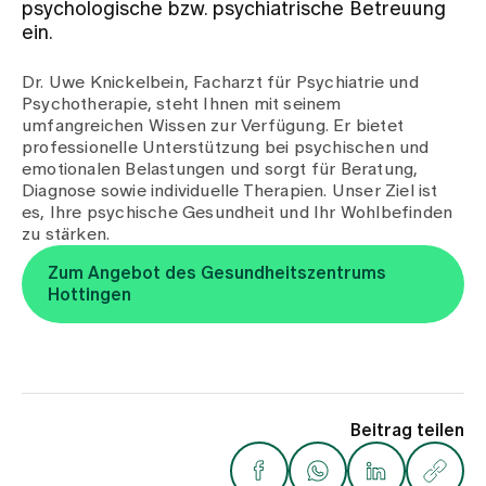
psychologische bzw. psychiatrische Betreuung
ein.
Zuweisende
Dr. Uwe Knickelbein, Facharzt für Psychiatrie und
Psychotherapie, steht Ihnen mit seinem
umfangreichen Wissen zur Verfügung. Er bietet
Events
professionelle Unterstützung bei psychischen und
emotionalen Belastungen und sorgt für Beratung,
Diagnose sowie individuelle Therapien. Unser Ziel ist
Über uns
es, Ihre psychische Gesundheit und Ihr Wohlbefinden
zu stärken.
Zum Angebot des Gesundheitszentrums
Aktuelles
Hottingen
Jobs & Karriere
Kontakt
Beitrag teilen
Babygalerie
Blog