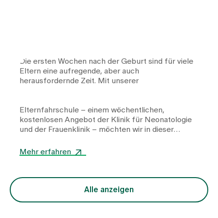
Die ersten Wochen nach der Geburt sind für viele
Eltern eine aufregende, aber auch
herausfordernde Zeit. Mit unserer
Elternfahrschule
– einem wöchentlichen,
kostenlosen Angebot der
Klinik für Neonatologie
und der
Frauenklinik
– möchten wir in dieser
wichtigen Phase wertvolle Unterstützung leisten.
Um Ihnen einen exklusiven Einblick in die Inhalte
Mehr erfahren
und Vorteile der Elternfahrschule zu geben, haben
wir mit Dr. med. Lena Pfender, unserer erfahrenen
Kinderärztin im Team der Elternfahrschule,
gesprochen.
Alle anzeigen