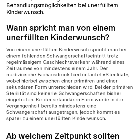
Behandlungsmöglichkeiten bei unerfülltem
Kinderwunsch.
Zuweisende
Wann spricht man von einem
unerfüllten Kinderwunsch?
Events
Von einem unerfüllten Kinderwusch spricht man bei
einem fehlenden Schwangerschaftseintritt trotz
Über uns
regelmässigem Geschlechtsverkehr während eines
Zeitraumes von mindestens einem Jahr. Der
medizinische Fachausdruck hierfür lautet «Sterilität»,
wobei hierbei zwischen einer primären und einer
Aktuelles
sekundären Form unterschieden wird. Bei der primären
Sterilität sind keinerlei Schwangerschaften bisher
eingetreten. Bei der sekundären Form wurde in der
Jobs & Karriere
Vergangenheit bereits mindestens eine
Schwangerschaft ausgetragen, jedoch kommt es
später zu einem unerfüllten Kinderwunsch.
Kontakt
Babygalerie
Ab welchem Zeitpunkt sollten
Blog