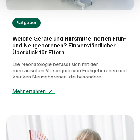
Ratgeber
Welche Geräte und Hilfsmittel helfen Früh-
und Neugeborenen? Ein verständlicher
Überblick für Eltern
Die Neonatologie befasst sich mit der
medizinischen Versorgung von Frühgeborenen und
kranken Neugeborenen, die besondere
Unterstützung benötigen. In der Klinik für
Neonatologie am Spital Zollikerberg werden
Mehr erfahren
Frühgeborene ab der 32. Schwangerschaftswoche
(SSW) betreut. Dabei kommen zahlreiche
spezialisierte Geräte zum Einsatz. Sie helfen,
lebenswichtige Funktionen zu stabilisieren, die
Entwicklung zu unterstützen und den kleinen
Patientinnen und Patienten einen bestmöglichen
Start ins Leben zu ermöglichen.