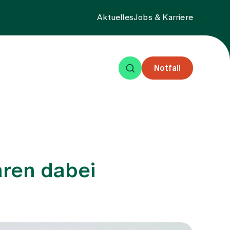
Aktuelles
Jobs & Karriere
Notfall
eisende
Events
Über uns
aren dabei