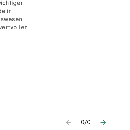
ichtiger
e in
itswesen
wertvollen
0/0