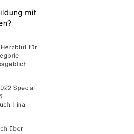
Bildung mit
ten?
 Herzblut für
tegorie
ssgeblich
2022 Special
6
uch Irina
sch über