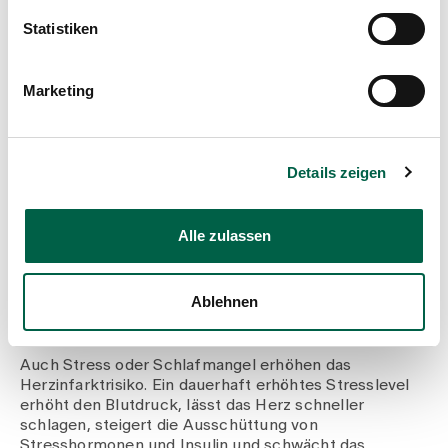
Bewegung pro Woche in Form von Alltagsaktivitäten
Statistiken
(beispielsweise Treppen steigen, Gartenarbeit) oder
Sport mit mindestens mittlerem Intensitätslevel
empfohlen. Eine mittlere Intensität bedeutet,
Marketing
zumindest leicht ausser Atem zu kommen. Eine
regelmässige körperliche Aktivität wirkt zudem im
Alter unfallpräventiv und unterstützt eine
Gewichtsabnahme bei übergewichtigen Menschen.
Details zeigen
Können Schlafmangel und
Alle zulassen
übermässiger Stress tatsächlich
das Risiko eines Herzinfarkts
Ablehnen
erhöhen?
Auch Stress oder Schlafmangel erhöhen das
Herzinfarktrisiko. Ein dauerhaft erhöhtes Stresslevel
erhöht den Blutdruck, lässt das Herz schneller
schlagen, steigert die Ausschüttung von
Stresshormonen und Insulin und schwächt das