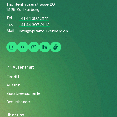
Trichtenhauserstrasse 20
8125 Zollikerberg
Tel
+41 44 397 21 11
Fax
+41 44 397 21 12
Mail
info@spitalzollikerberg.ch
Ihr Aufenthalt
Eintritt
Austritt
Zusatzversicherte
Besuchende
Über uns