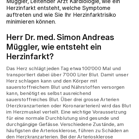
Müggler, Leitender Arzt Kardiologie, wie ein
Herzinfarkt entsteht, welche Symptome
auftreten und wie Sie Ihr Herzinfarktrisiko
Zuweisende
minimieren können.
Herr Dr. med. Simon Andreas
Events
Müggler, wie entsteht ein
Herzinfarkt?
Über uns
Das Herz schlägt jeden Tag etwa 100'000 Mal und
transportiert dabei über 7'000 Liter Blut. Damit unser
Herz schlagen kann und den Körper mit
Aktuelles
sauerstoffreichem Blut und Nährstoffen versorgen
kann, benötigt es selbst ausreichend
sauerstoffreiches Blut. Über drei grosse Arterien
Jobs & Karriere
(Herzkranzarterien oder Koronararterien) wird das Blut
im Herzmuskel verteilt. Eine wichtige Voraussetzung
für eine normale Durchblutung sind gesunde und
Kontakt
durchgängige Gefässe. Verschiedene Zustände, am
Babygalerie
häufigsten die Arteriosklerose, führen zu Schäden an
Blog
den Herzkranzarterien. Bei der Arteriosklerose