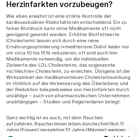
Herzinfarkten vorzubeugen?
Wie eben erwähnt ist eine strikte Kontrolle der
kardiovaskulären Risikofaktoren entscheidend. Ein zu
hoher Blutdruck kann ohne Medikamente oft nicht
genügend gesenkt werden. Erhöhte Blutfettwerte
(Cholesterin) lassen sich durch eine reine
Ernährungsoptimierung («mediterrane Diät») leider nur
um circa 10 bis 15% reduzieren, oft sind auch hier
Medikamente notwendig, um die individuellen
Zielwerte des LDL-Cholesterins, das sogenannte
«schlechte» Cholesterin, zu erreichen. Übrigens ist die
Wirksamkeit der medikamentösen Cholesterinsenkung
im Hinblick auf die Verbesserung des Überlebens und
der Reduktion beispielsweise von Herzinfarkten durch
unzählige – auch von pharmazeutischen Unternehmen
unabhängigen – Studien und Registerdaten belegt.
Ganz wichtig ist es auch, mit dem Rauchen
aufzuhören. Raucher:innen leben durchschnittlich 11
Jahre (Frauen) respektive 12 Jahre (Männer) weniger
lang als Nichtraucher:innen, auch nach langjährigem