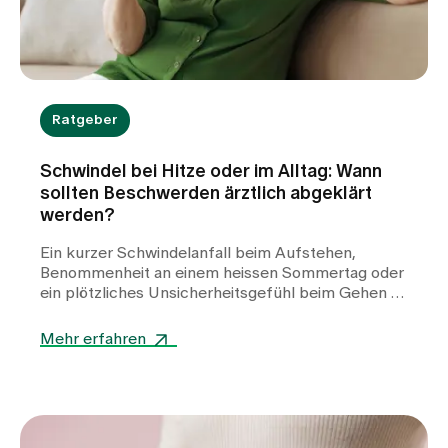
Ratgeber
Schwindel bei Hitze oder im Alltag: Wann
sollten Beschwerden ärztlich abgeklärt
werden?
Ein kurzer Schwindelanfall beim Aufstehen,
Benommenheit an einem heissen Sommertag oder
ein plötzliches Unsicherheitsgefühl beim Gehen –
Schwindel kann viele Gesichter haben und
Betroffene häufig verunsichern. Während Hitze
Mehr erfahren
oder Flüssigkeitsmangel oft harmlose Auslöser
sind, können auch Herz-Kreislauf-Erkrankungen,
Stoffwechselstörungen oder andere internistische
Ursachen dahinterstecken. Erfahren Sie, wann
Schwindel harmlos ist, welche Warnzeichen Sie