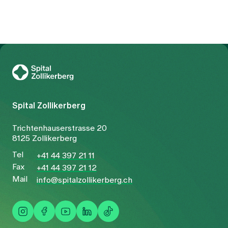
entsprechend nicht nur auf das Symptom
Schmerz, sondern auf die zugrunde liegende
Konstellation.
Zur Gesundheitswelt Zollikerberg
Spital Zollikerberg
Trichtenhauserstrasse 20
8125 Zollikerberg
Tel
+41 44 397 21 11
Fax
+41 44 397 21 12
Mail
info@spitalzollikerberg.ch