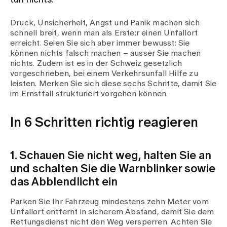
tun nichts.
Druck, Unsicherheit, Angst und Panik machen sich
Zuweisende
schnell breit, wenn man als Erste:r einen Unfallort
erreicht. Seien Sie sich aber immer bewusst: Sie
können nichts falsch machen – ausser Sie machen
Events
nichts. Zudem ist es in der Schweiz gesetzlich
vorgeschrieben, bei einem Verkehrsunfall Hilfe zu
leisten. Merken Sie sich diese sechs Schritte, damit Sie
Über uns
im Ernstfall strukturiert vorgehen können.
In 6 Schritten richtig reagieren
Aktuelles
1. Schauen Sie nicht weg, halten Sie an
Jobs & Karriere
und schalten Sie die Warnblinker sowie
das Abblendlicht ein
Kontakt
Parken Sie Ihr Fahrzeug mindestens zehn Meter vom
Babygalerie
Unfallort entfernt in sicherem Abstand, damit Sie dem
Blog
Rettungsdienst nicht den Weg versperren. Achten Sie