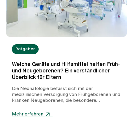
Ratgeber
Welche Geräte und Hilfsmittel helfen Früh-
und Neugeborenen? Ein verständlicher
Überblick für Eltern
Die Neonatologie befasst sich mit der
medizinischen Versorgung von Frühgeborenen und
kranken Neugeborenen, die besondere
Unterstützung benötigen. In der Klinik für
Neonatologie am Spital Zollikerberg werden
Mehr erfahren
Frühgeborene ab der 32. Schwangerschaftswoche
(SSW) betreut. Dabei kommen zahlreiche
spezialisierte Geräte zum Einsatz. Sie helfen,