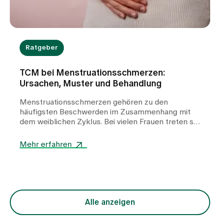
Ratgeber
TCM bei Menstruationsschmerzen:
Ursachen, Muster und Behandlung
Menstruationsschmerzen gehören zu den
häufigsten Beschwerden im Zusammenhang mit
dem weiblichen Zyklus. Bei vielen Frauen treten sie
wiederkehrend auf und können die Lebensqualität
deutlich beeinträchtigen. In unserer TCM-Praxis
Mehr erfahren
am Spital Zollikerberg betrachten wir
Periodenschmerzen nicht als ein einheitliches
Krankheitsbild, sondern als Ausdruck
unterschiedlicher funktioneller Ungleichgewichte
im Körper. Im Zentrum steht dabei die Frage,
warum der freie Fluss von Qi (Lebensenergie) und
Alle anzeigen
Blut gestört ist. Die Behandlung richtet sich