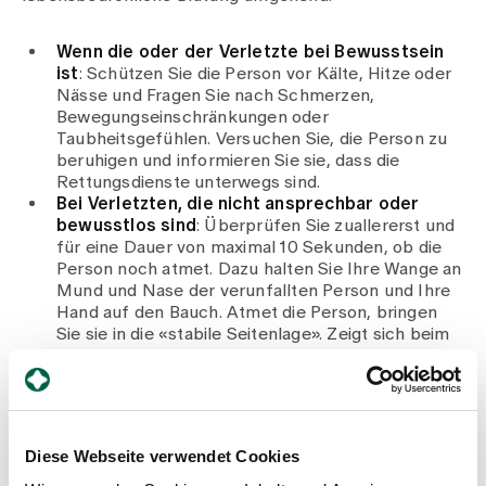
Wenn die oder der Verletzte bei Bewusstsein
ist
: Schützen Sie die Person vor Kälte, Hitze oder
Nässe und Fragen Sie nach Schmerzen,
Bewegungseinschränkungen oder
Taubheitsgefühlen. Versuchen Sie, die Person zu
beruhigen und informieren Sie sie, dass die
Rettungsdienste unterwegs sind.
Bei Verletzten, die nicht ansprechbar oder
bewusstlos sind
: Überprüfen Sie zuallererst und
für eine Dauer von maximal 10 Sekunden, ob die
Person noch atmet. Dazu halten Sie Ihre Wange an
Mund und Nase der verunfallten Person und Ihre
Hand auf den Bauch. Atmet die Person, bringen
Sie sie in die «stabile Seitenlage». Zeigt sich beim
Opfer keine Atmung, gehen Sie sofort zur
Herzdruckmassage über. Starten Sie mit 30
Kompressionen, darauf folgen zwei
Beatmungsstösse, dann wieder 30 Kompressionen
und wieder zwei Beatmungsstösse und so weiter
Diese Webseite verwendet Cookies
(30x drücken, 2x beatmen) – hören Sie nicht auf,