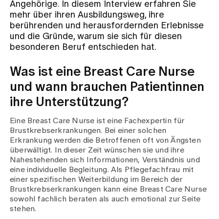
Angehörige. In diesem Interview erfahren Sie
mehr über ihren Ausbildungsweg, ihre
Zuweisende
berührenden und herausfordernden Erlebnisse
und die Gründe, warum sie sich für diesen
besonderen Beruf entschieden hat.
Events
Was ist eine Breast Care Nurse
und wann brauchen Patientinnen
Über uns
ihre Unterstützung?
Eine Breast Care Nurse ist eine Fachexpertin für
Aktuelles
Brustkrebserkrankungen. Bei einer solchen
Erkrankung werden die Betroffenen oft von Ängsten
überwältigt. In dieser Zeit wünschen sie und ihre
Jobs & Karriere
Nahestehenden sich Informationen, Verständnis und
eine individuelle Begleitung. Als Pflegefachfrau mit
einer spezifischen Weiterbildung im Bereich der
Brustkrebserkrankungen kann eine Breast Care Nurse
Kontakt
sowohl fachlich beraten als auch emotional zur Seite
Babygalerie
stehen.
Blog