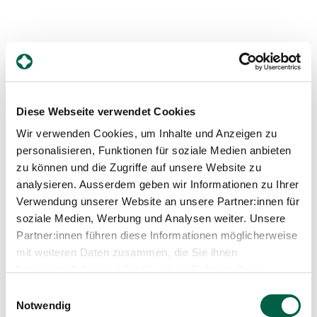
Diese Webseite verwendet Cookies
Wir verwenden Cookies, um Inhalte und Anzeigen zu
personalisieren, Funktionen für soziale Medien anbieten
zu können und die Zugriffe auf unsere Website zu
analysieren. Ausserdem geben wir Informationen zu Ihrer
Verwendung unserer Website an unsere Partner:innen für
soziale Medien, Werbung und Analysen weiter. Unsere
Partner:innen führen diese Informationen möglicherweise
Weiterbildungsmöglichkeiten
mit weiteren Daten zusammen, die Sie ihnen
im Spital Zollikerberg
bereitgestellt haben oder die sie im Rahmen Ihrer
Nutzung der Dienste gesammelt haben.
Einwilligungsauswahl
Sie möchten sich weiterentwickeln und haben
Notwendig
Ihre individuellen Ziele? Dann sind Sie bei uns