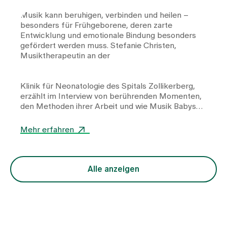
Musik kann beruhigen, verbinden und heilen –
besonders für Frühgeborene, deren zarte
Entwicklung und emotionale Bindung besonders
gefördert werden muss. Stefanie Christen,
Musiktherapeutin an der
Klinik für Neonatologie
des Spitals Zollikerberg,
erzählt im Interview von berührenden Momenten,
den Methoden ihrer Arbeit und wie Musik Babys
und Eltern gleichermassen Kraft und Nähe
schenkt.
Mehr erfahren
Alle anzeigen