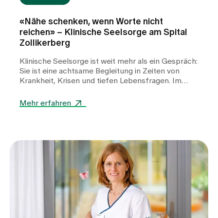
«Nähe schenken, wenn Worte nicht
reichen» – Klinische Seelsorge am Spital
Zollikerberg
Klinische Seelsorge ist weit mehr als ein Gespräch:
Sie ist eine achtsame Begleitung in Zeiten von
Krankheit, Krisen und tiefen Lebensfragen. Im
Interview berichtet Pfarrer Sales Meier von seinen
Erfahrungen als Spitalseelsorger – von stillen
Mehr erfahren
Momenten des Miteinanders, vom Umgang mit
Gefühlen der Ohnmacht und davon, wie oft bereits
kleine Gesten genügen, um Menschen in
belastenden Situationen Halt, Trost und
Orientierung zu geben.