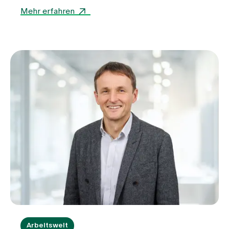
Gesundheitswelt Zollikerberg mit.
Mehr erfahren
Arbeitswelt