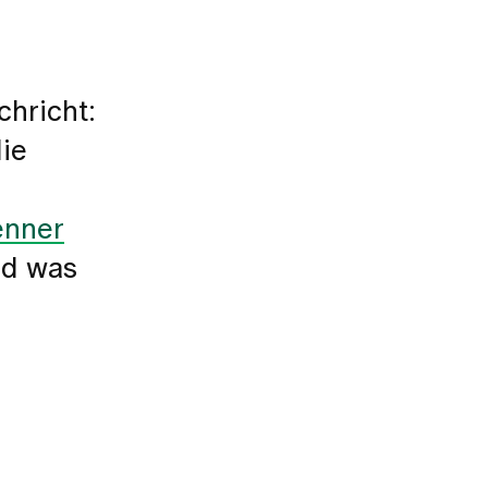
hricht:
die
enner
und was