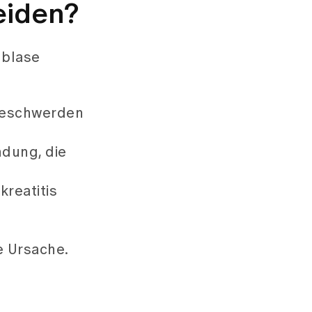
eiden?
nblase
Beschwerden
ndung, die
reatitis
 Ursache.