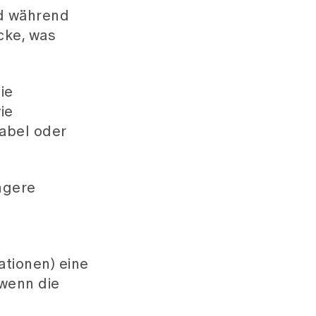
rd während
cke, was
ie
ie
abel oder
ingere
tionen) eine
 wenn die