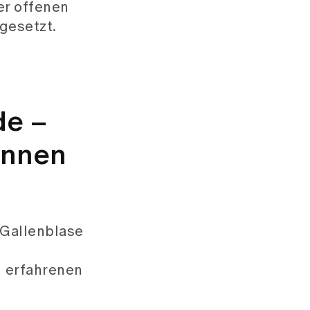
er offenen
gesetzt.
de –
önnen
 Gallenblase
n erfahrenen