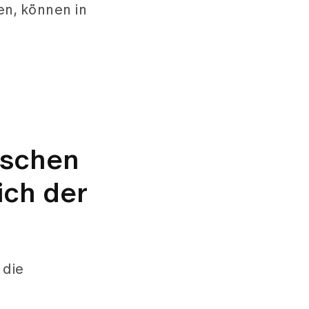
en, können in
ischen
ich der
 die