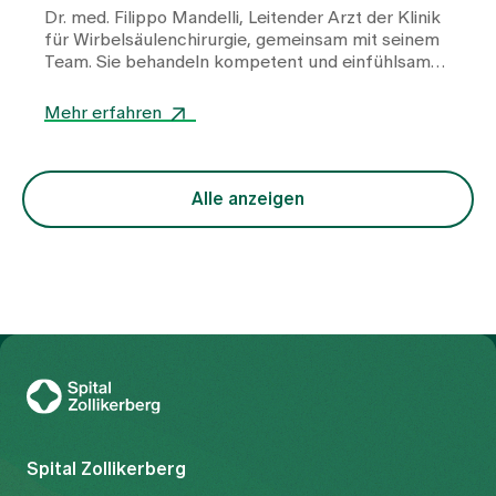
Dr. med. Filippo Mandelli
, Leitender Arzt der Klinik
für Wirbelsäulenchirurgie, gemeinsam mit seinem
Team. Sie behandeln kompetent und einfühlsam
Erkrankungen wie Bandscheibenvorfälle,
Spinalkanalstenosen, Wirbelgleiten,
Mehr erfahren
Wirbelsäulendeformitäten oder degenerative
Veränderungen und begleiten Patientinnen und
Patienten auf dem Weg zu mehr Stabilität und
Lebensqualität. Im Interview erfahren Sie, worauf
Alle anzeigen
es bei diesen komplexen Eingriffen besonders
ankommt – und was moderne Wirbelsäulenmedizin
heute leisten kann.
Zur Gesundheitswelt Zollikerberg
Spital Zollikerberg