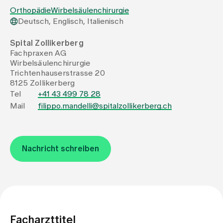
Orthopädie
Wirbelsäulenchirurgie
Deutsch, Englisch, Italienisch
Zuweisende
Spital Zollikerberg
Fachpraxen AG
Events
Wirbelsäulenchirurgie
Trichtenhauserstrasse 20
8125 Zollikerberg
Über uns
Tel
+41 43 499 78 28
Mail
filippo.mandelli@spitalzollikerberg.ch
Aktuelles
Nachricht schreiben
Jobs & Karriere
Kontakt
Babygalerie
Blog
Facharzttitel