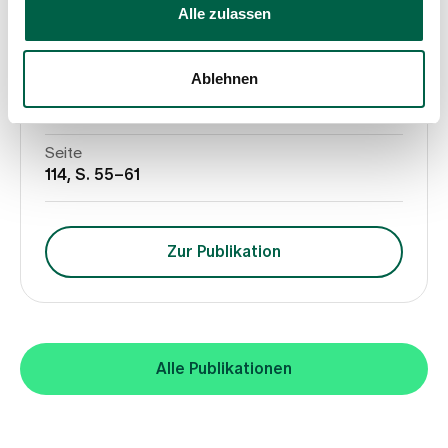
Alle zulassen
Urbanschitz L., Nüesch C., Schären S., Mandelli F.,
Mündermann A., Netzer, C., 2024
Ablehnen
Medium
Gait & Posture
Seite
114, S. 55–61
Zur Publikation
Alle Publikationen