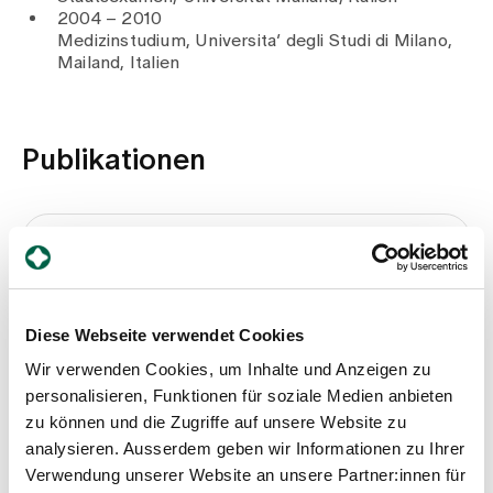
2004 – 2010
Medizinstudium, Universita’ degli Studi di Milano,
Mailand, Italien
Publikationen
Gait function in patients with cervical
spinal stenosis and myelopathy after
surgical decompression: a systematic
Diese Webseite verwendet Cookies
review and meta-analysis
Wir verwenden Cookies, um Inhalte und Anzeigen zu
Mandelli F., Zhang Y., Aghlamandi S., Ewald H.,
personalisieren, Funktionen für soziale Medien anbieten
Nüesch C., Schären S., Mündermann A., Netzer
C., 2024
zu können und die Zugriffe auf unsere Website zu
analysieren. Ausserdem geben wir Informationen zu Ihrer
Medium
Verwendung unserer Website an unsere Partner:innen für