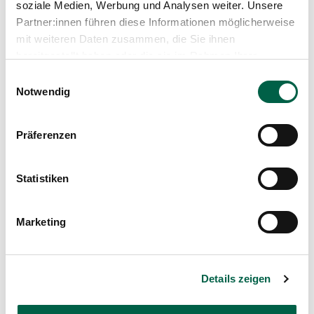
Spine Journal
soziale Medien, Werbung und Analysen weiter. Unsere
Partner:innen führen diese Informationen möglicherweise
mit weiteren Daten zusammen, die Sie ihnen
bereitgestellt haben oder die sie im Rahmen Ihrer
Nutzung der Dienste gesammelt haben.
Einwilligungsauswahl
Corner Osteotomy: Correction
Notwendig
Techniques for Spinal Deformity
Mandelli F., Petrone S., Berjano P., 2024
Präferenzen
Medium
Thieme Verlag
Statistiken
Marketing
Walking stress-induced changes in gait
patterns and muscle activity: patients with
Details zeigen
lumbar spinal stenosis versus
asymptomatic controls