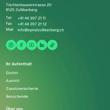
Trichtenhauserstrasse 20
8125 Zollikerberg
Tel
+41 44 397 21 11
Fax
+41 44 397 21 12
Mail
info@spitalzollikerberg.ch
Ihr Aufenthalt
Eintritt
Austritt
Zusatzversicherte
Besuchende
Über uns