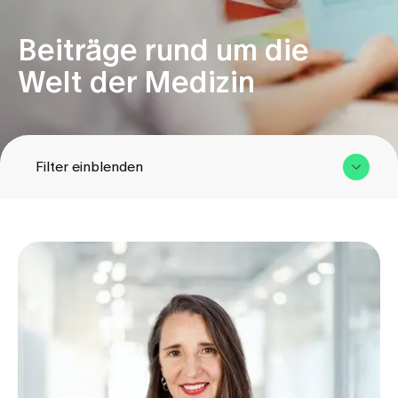
Beiträge rund um die
Zuweisende
Welt der Medizin
Events
Über uns
Filter einblenden
Aktuelles
Kategorie
Jobs & Karriere
Kontakt
Babygalerie
Blog