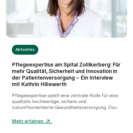
Medien
Publikationen
Aktuelles
Pflegeexpertise am Spital Zollikerberg: Für
mehr Qualität, Sicherheit und Innovation in
der Patientenversorgung – Ein Interview
mit Kathrin Hillewerth
Pflegeexpertise spielt eine zentrale Rolle für eine
qualitativ hochwertige, sichere und
zukunftsorientierte Gesundheitsversorgung. Doch
was verbirgt sich hinter dem Begriff
Pflegeexpertise, welche Aufgaben übernehmen
Mehr erfahren
Pflegeexpertinnen und -experten im Spitalalltag,
und wie profitieren Patientinnen und Patienten von