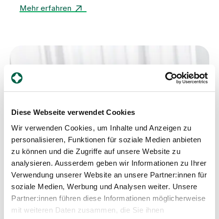
die Plastische Chirurgie Zürich sowie das
Mehr erfahren
Brustzentrum Zollikerberg unter einem Dach – in
einem von Santiago Calatrava entwickelten
Gebäude mitten in der Stadt Zürich. Ziel des neuen
Standorts war es, etablierte medizinische
Angebote räumlich zusammenzuführen, die
interdisziplinäre Zusammenarbeit weiter zu
stärken und Patientinnen und Patienten eine
moderne, gut erreichbare ambulante Versorgung
zu bieten. Drei Monate nach dem Start ziehen die
Verantwortlichen eine erste Bilanz.
Diese Webseite verwendet Cookies
Wir verwenden Cookies, um Inhalte und Anzeigen zu
personalisieren, Funktionen für soziale Medien anbieten
zu können und die Zugriffe auf unsere Website zu
analysieren. Ausserdem geben wir Informationen zu Ihrer
Verwendung unserer Website an unsere Partner:innen für
soziale Medien, Werbung und Analysen weiter. Unsere
Partner:innen führen diese Informationen möglicherweise
mit weiteren Daten zusammen, die Sie ihnen
Ratgeber