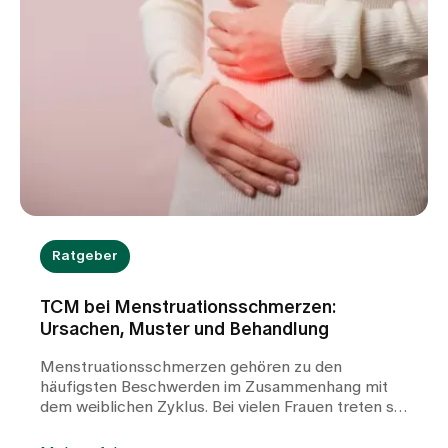
Ratgeber
TCM bei Menstruationsschmerzen:
Ursachen, Muster und Behandlung
Menstruationsschmerzen gehören zu den
häufigsten Beschwerden im Zusammenhang mit
dem weiblichen Zyklus. Bei vielen Frauen treten sie
wiederkehrend auf und können die Lebensqualität
deutlich beeinträchtigen. In unserer TCM-Praxis