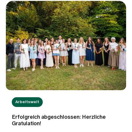
Reisedokumenten und Gepäck sollte auch die
Reiseapotheke nicht vergessen werden. Mit den
richtigen Medikamenten und Hilfsmitteln lassen
sich kleinere Beschwerden oft rasch behandeln.
Wir beantworten fünf häufige Fragen rund um die
Reiseapotheke und zeigen, worauf Sie bei der
Vorbereitung achten sollten.
Arbeitswelt
Erfolgreich abgeschlossen: Herzliche
Gratulation!