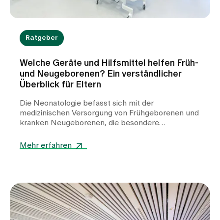
Ratgeber
Welche Geräte und Hilfsmittel helfen Früh-
und Neugeborenen? Ein verständlicher
Überblick für Eltern
Die Neonatologie befasst sich mit der
medizinischen Versorgung von Frühgeborenen und
kranken Neugeborenen, die besondere
Unterstützung benötigen. In der Klinik für
Neonatologie am Spital Zollikerberg werden
Mehr erfahren
Frühgeborene ab der 32. Schwangerschaftswoche
(SSW) betreut. Dabei kommen zahlreiche
spezialisierte Geräte zum Einsatz. Sie helfen,
lebenswichtige Funktionen zu stabilisieren, die
Entwicklung zu unterstützen und den kleinen
Patientinnen und Patienten einen bestmöglichen
Start ins Leben zu ermöglichen.