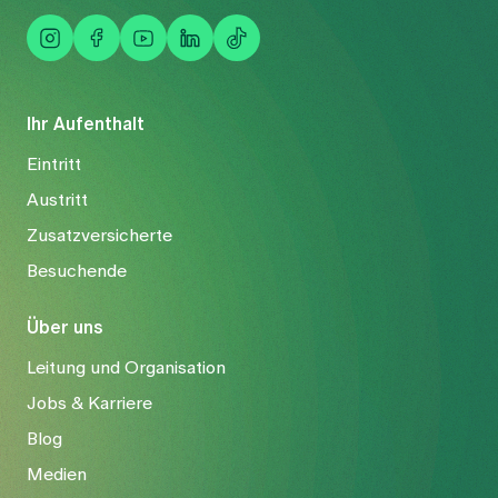
Ihr Aufenthalt
Eintritt
Austritt
Zusatzversicherte
Besuchende
Über uns
Leitung und Organisation
Jobs & Karriere
Blog
Medien