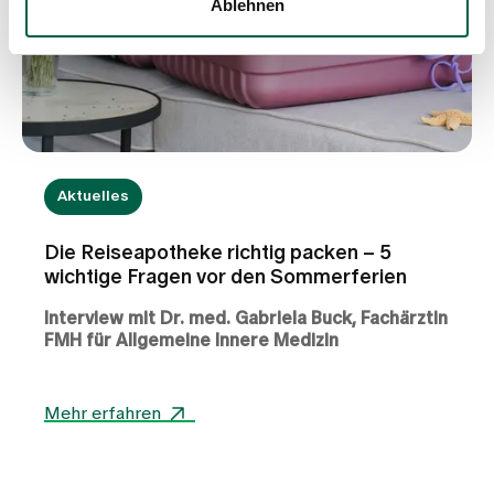
Ablehnen
Aktuelles
Die Reiseapotheke richtig packen – 5
wichtige Fragen vor den Sommerferien
Interview mit Dr. med. Gabriela Buck, Fachärztin
FMH für Allgemeine Innere Medizin
Für viele Menschen stehen die Sommerferien vor
der Tür. Ob Erholung am Meer, eine Städtereise
Mehr erfahren
oder aktive Tage in den Bergen – eine gute
Vorbereitung trägt dazu bei, die Ferien
unbeschwert zu geniessen. Neben