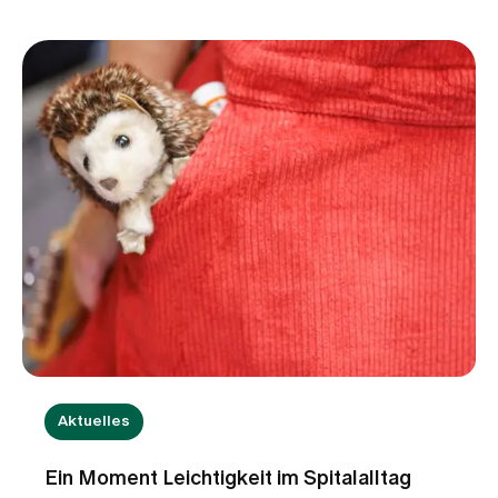
ihrer Arbeit? In diesem Interview gibt Kathrin
Hillewerth Einblicke in die Bedeutung
evidenzbasierter Pflege, den Wissenstransfer
zwischen Forschung und Praxis sowie die
Weiterentwicklung innovativer
Versorgungsmodelle. Sie erklärt, wie
Pflegeexpertise dazu beiträgt, die Pflegequalität
kontinuierlich zu verbessern und den
Herausforderungen einer immer komplexeren
Gesundheitsversorgung zu begegnen.
Aktuelles
Ein Moment Leichtigkeit im Spitalalltag