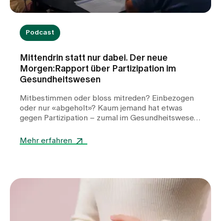
Podcast
Mittendrin statt nur dabei. Der neue
Morgen:Rapport über Partizipation im
Gesundheitswesen
Mitbestimmen oder bloss mitreden? Einbezogen
oder nur «abgeholt»? Kaum jemand hat etwas
gegen Partizipation – zumal im Gesundheitswesen,
wo die Patient:innen bekanntlich im Mittelpunkt
stehen. Und dennoch fällt es oftmals schwer, dem
Mehr erfahren
Anspruch nach Teilhabe wirklich gerecht zu
werden. Weshalb ist das so? Welche Ansätze für
echte Partizipation gibt es und was umfasst diese?
Und welche Erfolgsmodelle aus dem Ausland
könnten die Schweiz inspirieren, damit auch bei
uns der Einbezug der Patient:innen zur Regel wird?