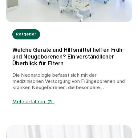
Ratgeber
Welche Geräte und Hilfsmittel helfen Früh-
und Neugeborenen? Ein verständlicher
Überblick für Eltern
Die Neonatologie befasst sich mit der
medizinischen Versorgung von Frühgeborenen und
kranken Neugeborenen, die besondere
Unterstützung benötigen. In der Klinik für
Neonatologie am Spital Zollikerberg werden
Mehr erfahren
Frühgeborene ab der 32. Schwangerschaftswoche
(SSW) betreut. Dabei kommen zahlreiche
spezialisierte Geräte zum Einsatz. Sie helfen,
lebenswichtige Funktionen zu stabilisieren, die
Entwicklung zu unterstützen und den kleinen
Patientinnen und Patienten einen bestmöglichen