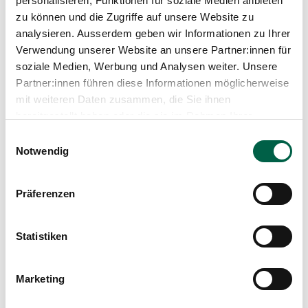
personalisieren, Funktionen für soziale Medien anbieten
für ihre wertvollen Einblicke und hoffen, dass dieses
zu können und die Zugriffe auf unsere Website zu
Interview ein Stück dazu beiträgt, das Bewusstsein für
Frauengesundheit zu stärken. Wir von der Frauenklinik
analysieren. Ausserdem geben wir Informationen zu Ihrer
sind gerne für Sie da, wenn Sie uns brauchen oder
Verwendung unserer Website an unsere Partner:innen für
Fragen haben. Happy Weltfrauentag!
soziale Medien, Werbung und Analysen weiter. Unsere
Partner:innen führen diese Informationen möglicherweise
mit weiteren Daten zusammen, die Sie ihnen
bereitgestellt haben oder die sie im Rahmen Ihrer
Nutzung der Dienste gesammelt haben.
Einwilligungsauswahl
Notwendig
Präferenzen
Statistiken
Marketing