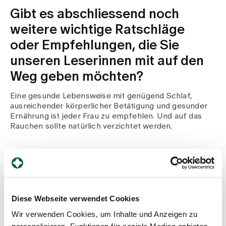
Gibt es abschliessend noch
weitere wichtige Ratschläge
oder Empfehlungen, die Sie
unseren Leserinnen mit auf den
Weg geben möchten?
Eine gesunde Lebensweise mit genügend Schlaf,
ausreichender körperlicher Betätigung und gesunder
Ernährung ist jeder Frau zu empfehlen. Und auf das
Rauchen sollte natürlich verzichtet werden.
Die Frauengesundheit ist ein wichtiges Thema, das
mehr Aufmerksamkeit und Unterstützung verdient.
Diese Webseite verwendet Cookies
Durch Prävention, Bildung und Empowerment können
Frauen ihre Gesundheit proaktiv verbessern und ein
Wir verwenden Cookies, um Inhalte und Anzeigen zu
erfülltes Leben führen. Wir danken Dr. med. Julia Graf