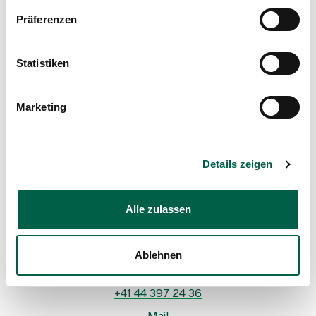
Profil anzeigen
Präferenzen
Statistiken
Marketing
Details zeigen
Andrea Colleen Sigg
Oberärztin, Anästhesie
Alle zulassen
Spital Zollikerberg
Departement Medizinische Dienstleistungen
Anästhesie
Trichtenhauserstrasse 20
Ablehnen
8125 Zollikerberg
+41 44 397 24 36