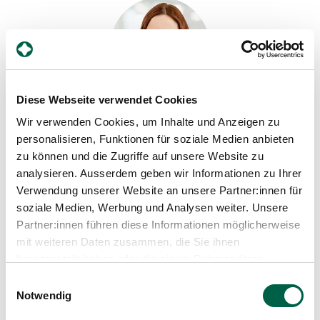
Diese Webseite verwendet Cookies
Wir verwenden Cookies, um Inhalte und Anzeigen zu
Dr. med. Karen Rezzoug
Oberärztin, Anästhesie
personalisieren, Funktionen für soziale Medien anbieten
zu können und die Zugriffe auf unsere Website zu
Spital Zollikerberg
analysieren. Ausserdem geben wir Informationen zu Ihrer
Departement Medizinische Dienstleistungen
Verwendung unserer Website an unsere Partner:innen für
Anästhesie
Trichtenhauserstrasse 20
soziale Medien, Werbung und Analysen weiter. Unsere
8125 Zollikerberg
Partner:innen führen diese Informationen möglicherweise
mit weiteren Daten zusammen, die Sie ihnen
+41 44 397 24 36
bereitgestellt haben oder die sie im Rahmen Ihrer
Mail
Nutzung der Dienste gesammelt haben.
Einwilligungsauswahl
Notwendig