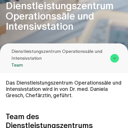
Dienstleistungszentrum
Operationssäle und
Zuweisende
Intensivstation
Events
Dienstleistungszentrum Operationssäle und
Über uns
Intensivstation
Team
Aktuelles
Übersicht & Leistungen
Das Dienstleistungszentrum Operationssäle und
Team
Intensivstation wird in von Dr. med. Daniela
Jobs & Karriere
Gresch, Chefärztin, geführt.
Kontakt
Kontakt
Team des
Babygalerie
Blog
Dienstleistungszentrums