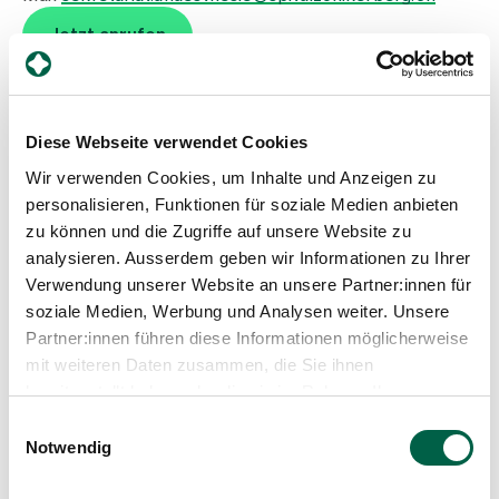
Medien
Publikationen
Jetzt anrufen
Diese Webseite verwendet Cookies
Wir verwenden Cookies, um Inhalte und Anzeigen zu
Spital Zollikerberg
personalisieren, Funktionen für soziale Medien anbieten
zu können und die Zugriffe auf unsere Website zu
Dienstleistungszentrum Operationssäle und
analysieren. Ausserdem geben wir Informationen zu Ihrer
Intensivstation
Verwendung unserer Website an unsere Partner:innen für
Trichtenhauserstrasse 20
soziale Medien, Werbung und Analysen weiter. Unsere
8125 Zollikerberg
Partner:innen führen diese Informationen möglicherweise
Tel
+41 44 397 24 36
mit weiteren Daten zusammen, die Sie ihnen
Fax
+41 44 397 24 52
bereitgestellt haben oder die sie im Rahmen Ihrer
Mail
anaesthesie@spitalzollikerberg.ch
Nutzung der Dienste gesammelt haben.
Einwilligungsauswahl
Notwendig