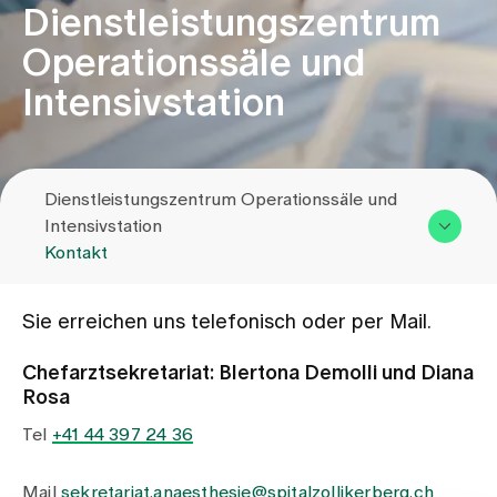
Dienstleistungszentrum
Operationssäle und
Zuweisende
Intensivstation
Events
Dienstleistungszentrum Operationssäle und
Über uns
Intensivstation
Kontakt
Aktuelles
Übersicht & Leistungen
Sie erreichen uns telefonisch oder per Mail.
Team
Jobs & Karriere
Chefarztsekretariat: Blertona Demolli und Diana
Kontakt
Rosa
Tel
+41 44 397 24 36
Kontakt
Babygalerie
Blog
Mail
sekretariat.anaesthesie@spitalzollikerberg.ch