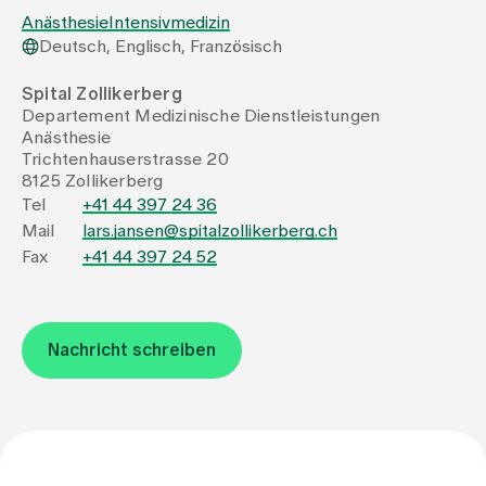
Anästhesie
Intensivmedizin
Deutsch, Englisch, Französisch
Zuweisende
Spital Zollikerberg
Departement Medizinische Dienstleistungen
Events
Anästhesie
Trichtenhauserstrasse 20
8125 Zollikerberg
Über uns
Tel
+41 44 397 24 36
Mail
lars.jansen@spitalzollikerberg.ch
Fax
+41 44 397 24 52
Aktuelles
Nachricht schreiben
Jobs & Karriere
Kontakt
Babygalerie
Blog