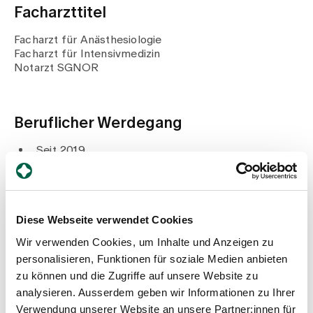
Medien
Facharzttitel
Publikationen
Facharzt für Anästhesiologie
Facharzt für Intensivmedizin
Notarzt SGNOR
Beruflicher Werdegang
Seit 2019
Leitender Arzt Anästhesiologie und
Intensivmedizin, Spital Zollikerberg
2012 – 2018
Oberarzt Anästhesie und Intensivmedizin, Spital
Diese Webseite verwendet Cookies
Zollikerberg
2010 – 2011
Wir verwenden Cookies, um Inhalte und Anzeigen zu
Klinischer Oberarzt Chirurgische Intensivmedizin,
personalisieren, Funktionen für soziale Medien anbieten
Universitätsspital Zürich
zu können und die Zugriffe auf unsere Website zu
2010
FMH Intensivmedizin
analysieren. Ausserdem geben wir Informationen zu Ihrer
2009
Verwendung unserer Website an unsere Partner:innen für