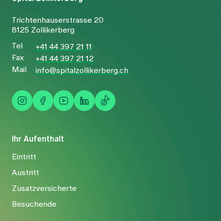
Trichtenhauserstrasse 20
8125 Zollikerberg
Tel
+41 44 397 21 11
Fax
+41 44 397 21 12
Mail
info@spitalzollikerberg.ch
Ihr Aufenthalt
Eintritt
Austritt
Zusatzversicherte
Besuchende