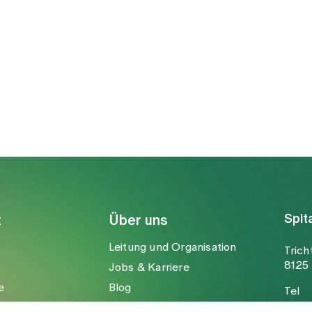
Spit
t
Über uns
Leitung und Organisation
Trich
8125 
Jobs & Karriere
e
Blog
Tel
Medien
Fax