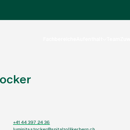
Fachbereiche
Aufenthalt
Team
Zuw
tocker
+41 44 397 24 36
luminita.stocker@spitalzollikerberg.ch