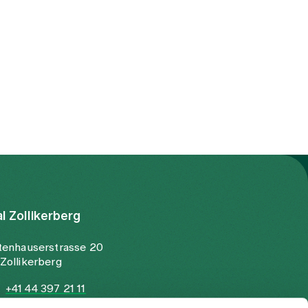
al Zollikerberg
tenhauserstrasse 20
Zollikerberg
+41 44 397 21 11
+41 44 397 21 12