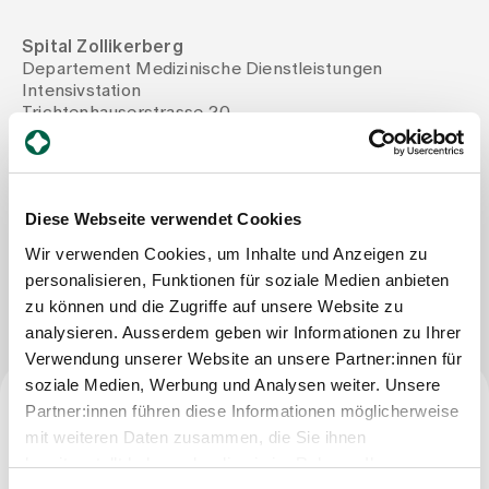
Spital Zollikerberg
Zuweisende
Departement Medizinische Dienstleistungen
Intensivstation
Trichtenhauserstrasse 20
Events
8125 Zollikerberg
Tel
+41 44 397 22 35
Mail
urs.kern@spitalzollikerberg.ch
Über uns
Diese Webseite verwendet Cookies
Wir verwenden Cookies, um Inhalte und Anzeigen zu
Nachricht schreiben
personalisieren, Funktionen für soziale Medien anbieten
Aktuelles
zu können und die Zugriffe auf unsere Website zu
analysieren. Ausserdem geben wir Informationen zu Ihrer
Jobs & Karriere
Verwendung unserer Website an unsere Partner:innen für
soziale Medien, Werbung und Analysen weiter. Unsere
Partner:innen führen diese Informationen möglicherweise
Kontakt
Beruf
mit weiteren Daten zusammen, die Sie ihnen
Babygalerie
bereitgestellt haben oder die sie im Rahmen Ihrer
Blog
Dipl. Experte Intensivpflege NDS HF