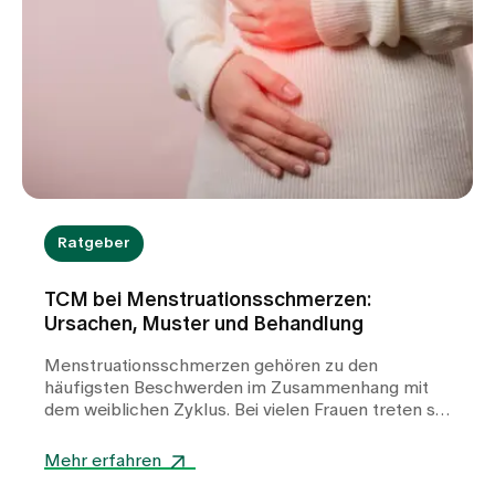
Ratgeber
TCM bei Menstruationsschmerzen:
Ursachen, Muster und Behandlung
Menstruationsschmerzen gehören zu den
häufigsten Beschwerden im Zusammenhang mit
dem weiblichen Zyklus. Bei vielen Frauen treten sie
wiederkehrend auf und können die Lebensqualität
deutlich beeinträchtigen. In unserer TCM-Praxis
Mehr erfahren
am Spital Zollikerberg betrachten wir