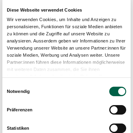
Es gibt Unmengen an Literatur,
Diese Webseite verwendet Cookies
Geburtsvorbereitungskursen
und gut gemeinten
Ratschlägen von allen Seiten. Das kann einem
Wir verwenden Cookies, um Inhalte und Anzeigen zu
werdenden Vater in der Theorie zwar die Situation der
personalisieren, Funktionen für soziale Medien anbieten
Geburt veranschaulichen. Doch das reale emotionale
zu können und die Zugriffe auf unsere Website zu
Erleben ist damit wohl kaum abzuschätzen. Wenn man
analysieren. Ausserdem geben wir Informationen zu Ihrer
schon einmal bei einer ersten Geburt dabei war, dann
Verwendung unserer Website an unsere Partner:innen für
gelingt es vielleicht, sich entsprechend besser auf
eine zweite Geburt vorzubereiten.
soziale Medien, Werbung und Analysen weiter. Unsere
Partner:innen führen diese Informationen möglicherweise
mit weiteren Daten zusammen, die Sie ihnen
Wo liegen die Grenzen: Was darf
bereitgestellt haben oder die sie im Rahmen Ihrer
von einem Vater nicht erwartet
Nutzung der Dienste gesammelt haben.
Einwilligungsauswahl
werden?
Notwendig
Die Frage ist gar nicht so einfach, denn den werdenden
Vätern darf man alles zutrauen. In den vielen Jahren
Präferenzen
als Geburtshelfer durfte ich im Gebärsaal schon alle
Facetten der werdenden Väter erleben, da überrascht
mich nichts mehr.
Statistiken