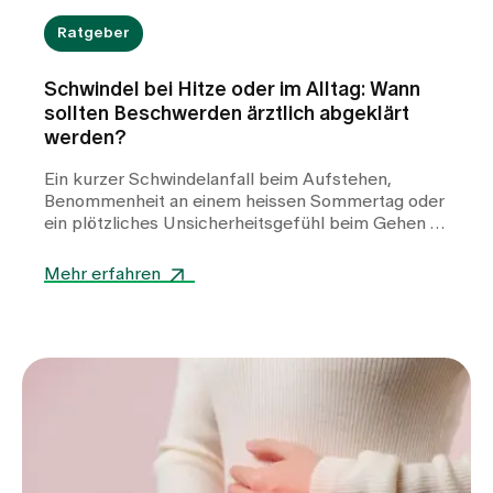
Ratgeber
Schwindel bei Hitze oder im Alltag: Wann
sollten Beschwerden ärztlich abgeklärt
werden?
Ein kurzer Schwindelanfall beim Aufstehen,
Benommenheit an einem heissen Sommertag oder
ein plötzliches Unsicherheitsgefühl beim Gehen –
Schwindel kann viele Gesichter haben und
Betroffene häufig verunsichern. Während Hitze
Mehr erfahren
oder Flüssigkeitsmangel oft harmlose Auslöser
sind, können auch Herz-Kreislauf-Erkrankungen,
Stoffwechselstörungen oder andere internistische
Ursachen dahinterstecken. Erfahren Sie, wann
Schwindel harmlos ist, welche Warnzeichen Sie
ernst nehmen sollten und wie wir Sie bei der
Abklärung unterstützen.