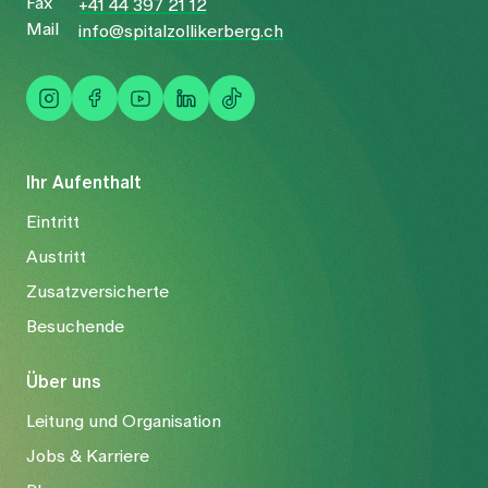
Fax
+41 44 397 21 12
Mail
info@spitalzollikerberg.ch
Ihr Aufenthalt
Eintritt
Austritt
Zusatzversicherte
Besuchende
Über uns
Leitung und Organisation
Jobs & Karriere