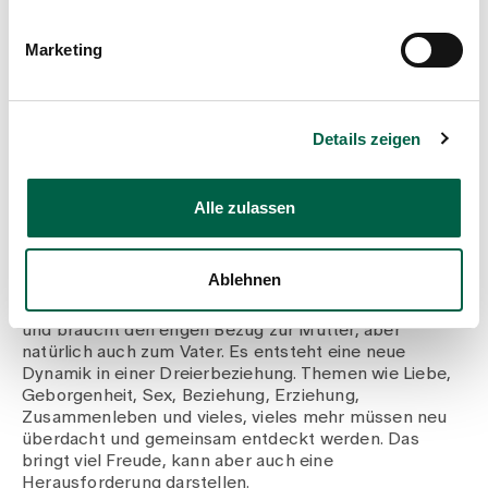
Studien zeigen zunehmend, dass
Marketing
auch Väter ein erhöhtes Risiko
für postpartale Depressionen
(PPD) und Angststörungen nach
Details zeigen
der Geburt haben. Wie haben Sie
die Zeit danach erlebt?
Alle zulassen
Mit der Geburt eines Kindes (insbesondere des ersten)
verändert sich eine Partnerschaft doch einschneidend.
Ablehnen
Die Zweierbeziehung wird neu definiert, und so hat
jeder seine eigenen Bedürfnisse. Das Neugeborene hat
und braucht den engen Bezug zur Mutter, aber
natürlich auch zum Vater. Es entsteht eine neue
Dynamik in einer Dreierbeziehung. Themen wie Liebe,
Geborgenheit, Sex, Beziehung, Erziehung,
Zusammenleben und vieles, vieles mehr müssen neu
überdacht und gemeinsam entdeckt werden. Das
bringt viel Freude, kann aber auch eine
Herausforderung darstellen.