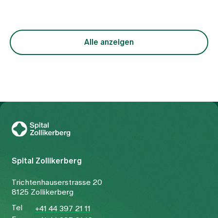
Periodenschmerzen nicht als ein einheitliches
Krankheitsbild, sondern als Ausdruck
unterschiedlicher funktioneller Ungleichgewichte
im Körper. Im Zentrum steht dabei die Frage,
warum der freie Fluss von Qi (Lebensenergie) und
Alle anzeigen
Blut gestört ist. Die Behandlung richtet sich
entsprechend nicht nur auf das Symptom
Schmerz, sondern auf die zugrunde liegende
Konstellation.
Zur Gesundheitswelt Zollikerberg
Spital Zollikerberg
Trichtenhauserstrasse 20
8125 Zollikerberg
Tel
+41 44 397 21 11