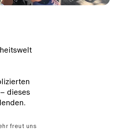
heitswelt
lizierten
 – dieses
denden.
ehr freut uns