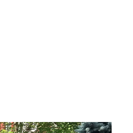
Aktuelles
Jobs & Karriere
Notfall
eisende
Events
Über uns
g eingeladen