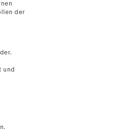
rnen
llen der
der.
t und
n.