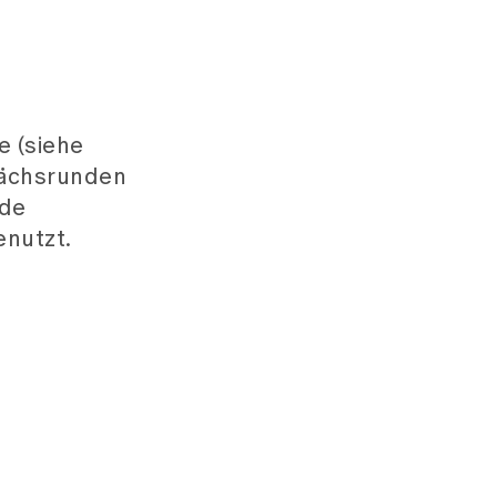
 (siehe
rächsrunden
nde
enutzt.