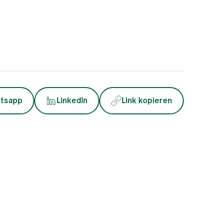
tsapp
LinkedIn
Link kopieren