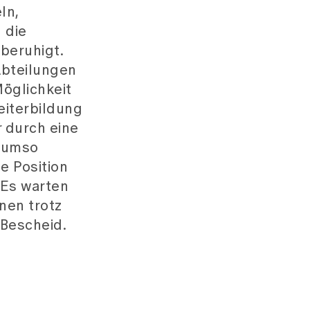
ln,
 die
beruhigt.
Abteilungen
Möglichkeit
eiterbildung
r durch eine
r umso
e Position
 Es warten
nen trotz
 Bescheid.