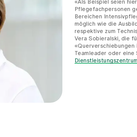
«Als Beispiel seien hie
Pflegefachpersonen ge
Bereichen Intensivpfl
möglich wie die Ausbi
respektive zum Techni
Vera Sobieralski, die f
«Querverschiebungen i
Teamleader oder eine S
Dienstleistungszentru