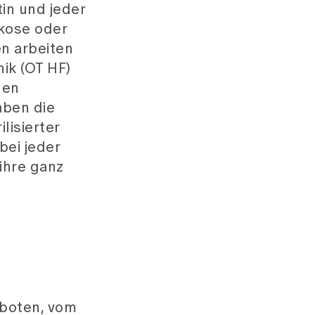
in und jeder
kose oder
en arbeiten
ik (OT HF)
den
aben die
lisierter
bei jeder
ihre ganz
eboten, vom