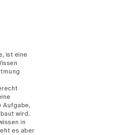
 ist eine
Wissen
eatmung
erecht
eine
e Aufgabe,
baut wird.
wissen in
eht es aber