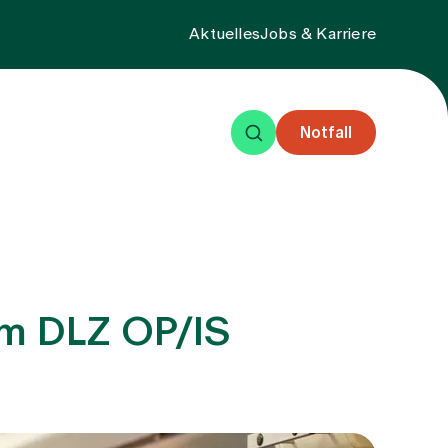
Aktuelles
Jobs & Karriere
Notfall
eisende
Events
Über uns
im DLZ OP/IS