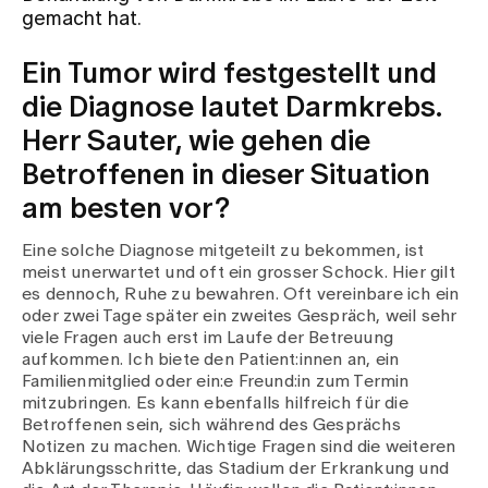
gemacht hat.
Zuweisende
Ein Tumor wird festgestellt und
die Diagnose lautet Darmkrebs.
Events
Herr Sauter, wie gehen die
Betroffenen in dieser Situation
Über uns
am besten vor?
Eine solche Diagnose mitgeteilt zu bekommen, ist
meist unerwartet und oft ein grosser Schock. Hier gilt
Aktuelles
es dennoch, Ruhe zu bewahren. Oft vereinbare ich ein
oder zwei Tage später ein zweites Gespräch, weil sehr
viele Fragen auch erst im Laufe der Betreuung
Jobs & Karriere
aufkommen. Ich biete den Patient:innen an, ein
Familienmitglied oder ein:e Freund:in zum Termin
mitzubringen. Es kann ebenfalls hilfreich für die
Betroffenen sein, sich während des Gesprächs
Kontakt
Notizen zu machen. Wichtige Fragen sind die weiteren
Babygalerie
Abklärungsschritte, das Stadium der Erkrankung und
Blog