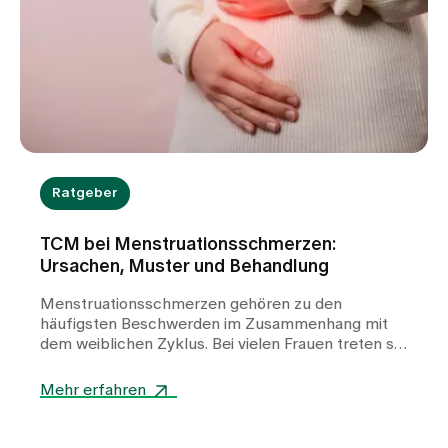
Ratgeber
TCM bei Menstruationsschmerzen:
Ursachen, Muster und Behandlung
Menstruationsschmerzen gehören zu den
häufigsten Beschwerden im Zusammenhang mit
dem weiblichen Zyklus. Bei vielen Frauen treten sie
wiederkehrend auf und können die Lebensqualität
deutlich beeinträchtigen. In unserer TCM-Praxis
Mehr erfahren
am Spital Zollikerberg betrachten wir
Periodenschmerzen nicht als ein einheitliches
Krankheitsbild, sondern als Ausdruck