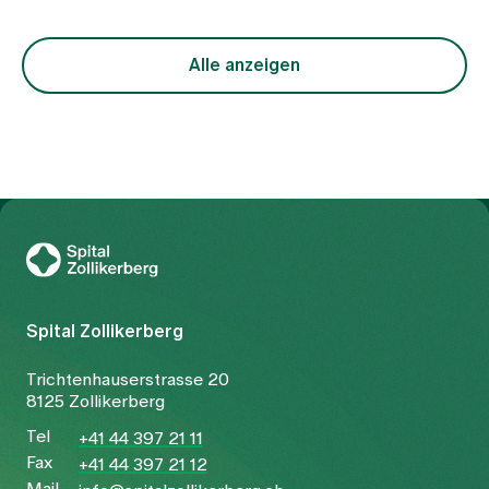
unterschiedlicher funktioneller Ungleichgewichte
im Körper. Im Zentrum steht dabei die Frage,
warum der freie Fluss von Qi (Lebensenergie) und
Alle anzeigen
Blut gestört ist. Die Behandlung richtet sich
entsprechend nicht nur auf das Symptom
Schmerz, sondern auf die zugrunde liegende
Konstellation.
Zur Gesundheitswelt Zollikerberg
Spital Zollikerberg
Trichtenhauserstrasse 20
8125 Zollikerberg
Tel
+41 44 397 21 11
Fax
+41 44 397 21 12