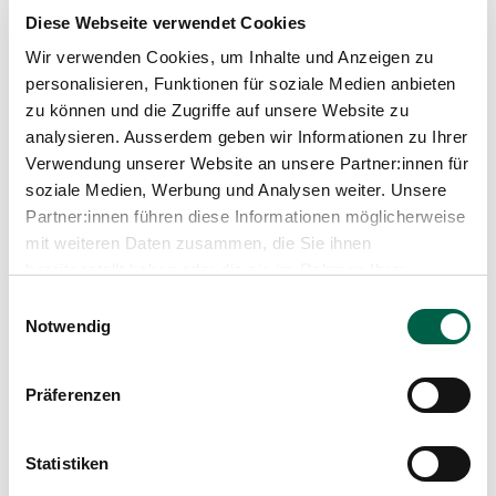
Diese Webseite verwendet Cookies
Wir verwenden Cookies, um Inhalte und Anzeigen zu
personalisieren, Funktionen für soziale Medien anbieten
zu können und die Zugriffe auf unsere Website zu
analysieren. Ausserdem geben wir Informationen zu Ihrer
0/0
Verwendung unserer Website an unsere Partner:innen für
soziale Medien, Werbung und Analysen weiter. Unsere
Partner:innen führen diese Informationen möglicherweise
mit weiteren Daten zusammen, die Sie ihnen
bereitgestellt haben oder die sie im Rahmen Ihrer
Nutzung der Dienste gesammelt haben.
Einwilligungsauswahl
Notwendig
Präferenzen
PD Dr. med. Matthias Sauter
Leitender Arzt Gastroenterologie und Innere
Statistiken
Medizin, Innere Medizin
Profil anzeigen