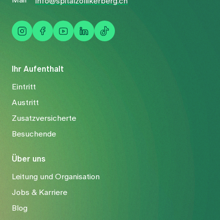
Mail
info@spitalzollikerberg.ch
Ihr Aufenthalt
Eintritt
Austritt
Zusatzversicherte
Besuchende
Über uns
Leitung und Organisation
Jobs & Karriere
Blog