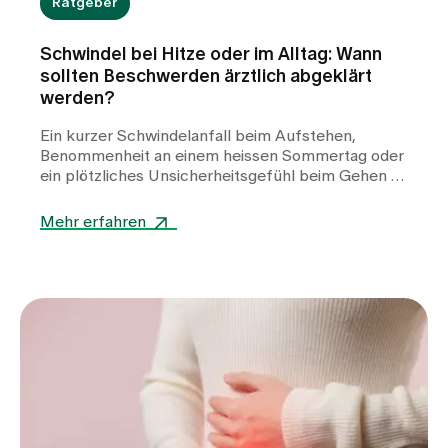
Ratgeber
Schwindel bei Hitze oder im Alltag: Wann
sollten Beschwerden ärztlich abgeklärt
werden?
Ein kurzer Schwindelanfall beim Aufstehen,
Benommenheit an einem heissen Sommertag oder
ein plötzliches Unsicherheitsgefühl beim Gehen –
Schwindel kann viele Gesichter haben und
Betroffene häufig verunsichern. Während Hitze
Mehr erfahren
oder Flüssigkeitsmangel oft harmlose Auslöser
sind, können auch Herz-Kreislauf-Erkrankungen,
Stoffwechselstörungen oder andere internistische
Ursachen dahinterstecken. Erfahren Sie, wann
Schwindel harmlos ist, welche Warnzeichen Sie
ernst nehmen sollten und wie wir Sie bei der
Abklärung unterstützen.