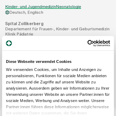
Kinder- und Jugendmedizin
Neonatologie
Deutsch, Englisch
Zuweisende
Spital Zollikerberg
Departement für Frauen-, Kinder- und Geburtsmedizin
Events
Klinik Pädiatrie
Trichtenhauserstrasse 20
8125 Zollikerberg
Über uns
Tel
+41 44 397 22 25
Mail
michele.bachmann@spitalzollikerberg.ch
Diese Webseite verwendet Cookies
Fax
+41 44 397 25 77
Aktuelles
Wir verwenden Cookies, um Inhalte und Anzeigen zu
personalisieren, Funktionen für soziale Medien anbieten
zu können und die Zugriffe auf unsere Website zu
Jobs & Karriere
Nachricht schreiben
analysieren. Ausserdem geben wir Informationen zu Ihrer
Verwendung unserer Website an unsere Partner:innen für
soziale Medien, Werbung und Analysen weiter. Unsere
Kontakt
Partner:innen führen diese Informationen möglicherweise
Babygalerie
Blog
mit weiteren Daten zusammen, die Sie ihnen