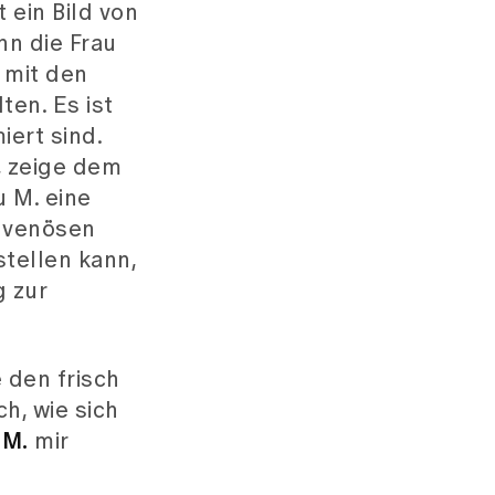
 ein Bild von
nn die Frau
mit den
ten. Es ist
iert sind.
, zeige dem
u M. eine
n venösen
tellen kann,
g zur
 den frisch
h, wie sich
 M.
mir