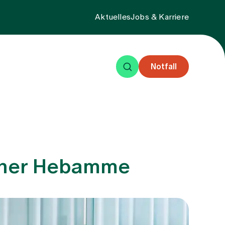
Aktuelles
Jobs & Karriere
Notfall
eisende
Events
Über uns
 einer Hebamme