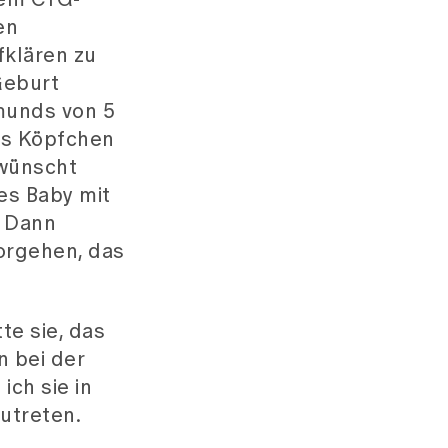
dem CTG-
en
fklären zu
Geburt
rmunds von 5
das Köpfchen
 wünscht
es Baby mit
. Dann
orgehen, das
te sie, das
n bei der
ich sie in
zutreten.