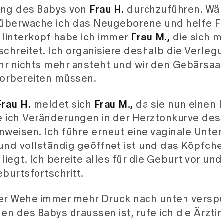
hung des Babys von
Frau H.
durchzuführen. Wä
überwache ich das Neugeborene und helfe F
Hinterkopf habe ich immer
Frau M.,
die sich 
schreitet. Ich organisiere deshalb die Verle
hr nichts mehr ansteht und wir den Gebärsaal
vorbereiten müssen.
Frau H.
meldet sich
Frau M.,
da sie nun einen
 ich Veränderungen in der Herztonkurve des 
inweisen. Ich führe erneut eine vaginale Unt
nd vollständig geöffnet ist und das Köpfche
 liegt. Ich bereite alles für die Geburt vor un
burtsfortschritt.
der Wehe immer mehr Druck nach unten versp
n des Babys draussen ist, rufe ich die Ärztin