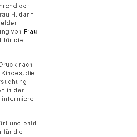
hrend der
rau H. dann
melden
gung von
Frau
 für die
 Druck nach
Kindes, die
ersuchung
n in der
d informiere
ürt und bald
 für die