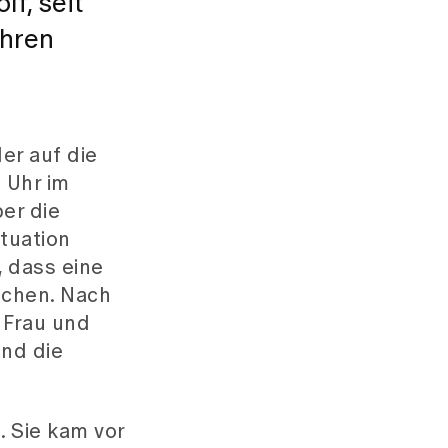
f, seit
ihren
er auf die
 Uhr im
er die
ituation
, dass eine
echen. Nach
 Frau und
und die
 Sie kam vor