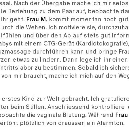
aal. Nach der Übergabe mache ich mir selbst
olle Beziehung zu dem Paar auf, beobachte da
ihr geht.
Frau M.
kommt momentan noch gut 
rch die Wehen. Ich motiviere sie, durchzuhal
hlfühlen und über den Ablauf stets gut inform
bys mit einem CTG-Gerät (Kardiotokografie)
Kreuzmassage durchführen kann und bringe Fra
zen etwas zu lindern. Dann lege ich ihr eine
trittslabor zu bestimmen. Sobald ich sichers
 von mir braucht, mache ich mich auf den We
 erstes Kind zur Welt gebracht. Ich gratuliere
r beim Stillen. Anschliessend kontrolliere ic
eobachte die vaginale Blutung. Während
Frau
, ertönt plötzlich von draussen ein Alarmton.