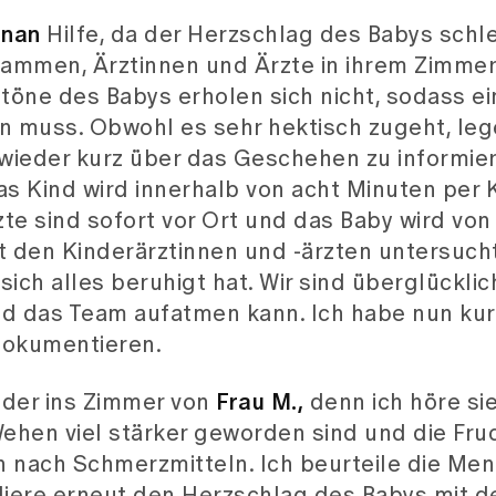
enan
Hilfe, da der Herzschlag des Babys schlec
mmen, Ärztinnen und Ärzte in ihrem Zimmer. 
ztöne des Babys erholen sich nicht, sodass ei
n muss. Obwohl es sehr hektisch zugeht, leg
wieder kurz über das Geschehen zu informier
as Kind wird innerhalb von acht Minuten per 
te sind sofort vor Ort und das Baby wird von
en Kinderärztinnen und -ärzten untersuch
 sich alles beruhigt hat. Wir sind überglücklic
d das Team aufatmen kann. Ich habe nun kurz
dokumentieren.
eder ins Zimmer von
Frau M.,
denn ich höre si
 Wehen viel stärker geworden sind und die Fru
ch nach Schmerzmitteln. Ich beurteile die Me