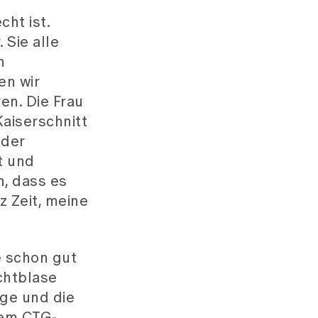
ht ist.
Sie alle
n
en wir
en. Die Frau
Kaiserschnitt
 der
t und
h, dass es
 Zeit, meine
e schon gut
chtblase
nge und die