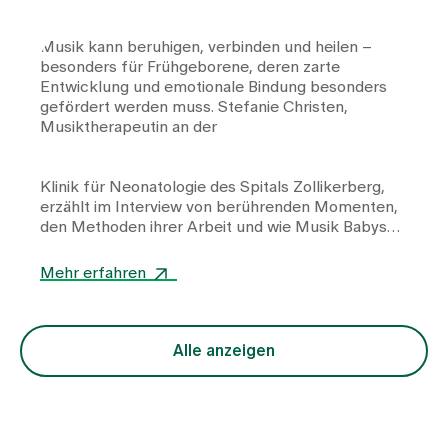
Musik kann beruhigen, verbinden und heilen –
besonders für Frühgeborene, deren zarte
Entwicklung und emotionale Bindung besonders
gefördert werden muss. Stefanie Christen,
Musiktherapeutin an der
Klinik für Neonatologie
des Spitals Zollikerberg,
erzählt im Interview von berührenden Momenten,
den Methoden ihrer Arbeit und wie Musik Babys
und Eltern gleichermassen Kraft und Nähe
schenkt.
Mehr erfahren
Alle anzeigen