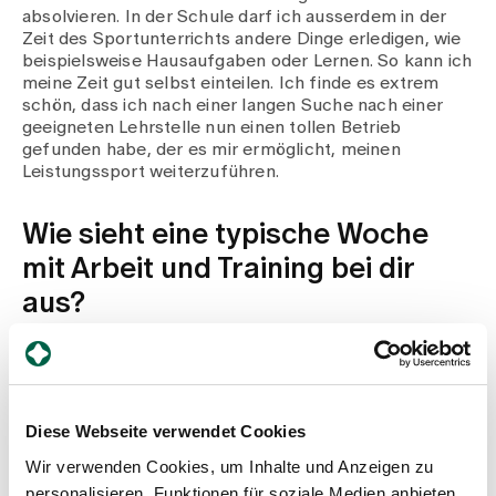
absolvieren. In der Schule darf ich ausserdem in der
Zeit des Sportunterrichts andere Dinge erledigen, wie
beispielsweise Hausaufgaben oder Lernen. So kann ich
meine Zeit gut selbst einteilen. Ich finde es extrem
schön, dass ich nach einer langen Suche nach einer
geeigneten Lehrstelle nun einen tollen Betrieb
gefunden habe, der es mir ermöglicht, meinen
Leistungssport weiterzuführen.
Wie sieht eine typische Woche
mit Arbeit und Training bei dir
aus?
Montags arbeite ich den ganzen Tag und gehe ab 18.00
Uhr ins Training. Dort stehen dann vor allem
Kraftübungen und Übungen mit dem Ball an. Am
Dienstag trainiere ich am Morgen und am Abend, am
Diese Webseite verwendet Cookies
Mittwoch und Donnerstag gehe ich ganztags zur
Schule und abends wieder ins Training. Freitags arbeite
Wir verwenden Cookies, um Inhalte und Anzeigen zu
ich den ganzen Tag bis 16.00 Uhr und kann mir danach
personalisieren, Funktionen für soziale Medien anbieten