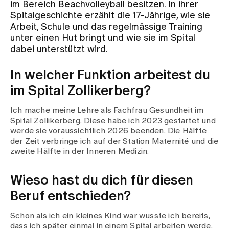
im Bereich Beachvolleyball besitzen. In ihrer
Spitalgeschichte erzählt die 17-Jährige, wie sie
Zuweisende
Arbeit, Schule und das regelmässige Training
unter einen Hut bringt und wie sie im Spital
dabei unterstützt wird.
Events
In welcher Funktion arbeitest du
im Spital Zollikerberg?
Über uns
Ich mache meine Lehre als Fachfrau Gesundheit im
Spital Zollikerberg. Diese habe ich 2023 gestartet und
werde sie voraussichtlich 2026 beenden. Die Hälfte
Aktuelles
der Zeit verbringe ich auf der Station Maternité und die
zweite Hälfte in der Inneren Medizin.
Jobs & Karriere
Wieso hast du dich für diesen
Beruf entschieden?
Kontakt
Babygalerie
Schon als ich ein kleines Kind war wusste ich bereits,
Blog
dass ich später einmal in einem Spital arbeiten werde.