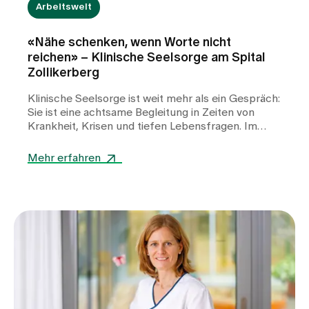
Arbeitswelt
«Nähe schenken, wenn Worte nicht
reichen» – Klinische Seelsorge am Spital
Zollikerberg
Klinische Seelsorge ist weit mehr als ein Gespräch:
Sie ist eine achtsame Begleitung in Zeiten von
Krankheit, Krisen und tiefen Lebensfragen. Im
Interview berichtet Pfarrer Sales Meier von seinen
Erfahrungen als Spitalseelsorger – von stillen
Mehr erfahren
Momenten des Miteinanders, vom Umgang mit
Gefühlen der Ohnmacht und davon, wie oft bereits
kleine Gesten genügen, um Menschen in
belastenden Situationen Halt, Trost und
Orientierung zu geben.