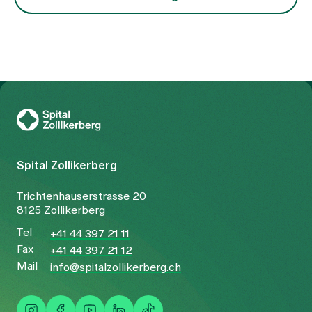
Blut gestört ist. Die Behandlung richtet sich
entsprechend nicht nur auf das Symptom
Schmerz, sondern auf die zugrunde liegende
Konstellation.
Zur Gesundheitswelt Zollikerberg
Spital Zollikerberg
Trichtenhauserstrasse 20
8125 Zollikerberg
Tel
+41 44 397 21 11
Fax
+41 44 397 21 12
Mail
info@spitalzollikerberg.ch