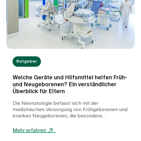
Ratgeber
Welche Geräte und Hilfsmittel helfen Früh-
und Neugeborenen? Ein verständlicher
Überblick für Eltern
Die Neonatologie befasst sich mit der
medizinischen Versorgung von Frühgeborenen und
kranken Neugeborenen, die besondere
Unterstützung benötigen. In der Klinik für
Neonatologie am Spital Zollikerberg werden
Mehr erfahren
Frühgeborene ab der 32. Schwangerschaftswoche
(SSW) betreut. Dabei kommen zahlreiche