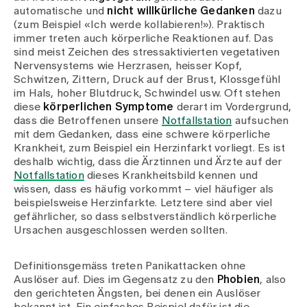
Medien
automatische und
nicht willkürliche Gedanken
dazu
Publikationen
(zum Beispiel «Ich werde kollabieren!»). Praktisch
immer treten auch körperliche Reaktionen auf. Das
sind meist Zeichen des stressaktivierten vegetativen
Nervensystems wie Herzrasen, heisser Kopf,
Schwitzen, Zittern, Druck auf der Brust, Klossgefühl
im Hals, hoher Blutdruck, Schwindel usw. Oft stehen
diese
körperlichen Symptome
derart im Vordergrund,
dass die Betroffenen unsere
Notfallstation
aufsuchen
mit dem Gedanken, dass eine schwere körperliche
Krankheit, zum Beispiel ein Herzinfarkt vorliegt. Es ist
deshalb wichtig, dass die Ärztinnen und Ärzte auf der
Notfallstation
dieses Krankheitsbild kennen und
wissen, dass es häufig vorkommt – viel häufiger als
beispielsweise Herzinfarkte. Letztere sind aber viel
gefährlicher, so dass selbstverständlich körperliche
Ursachen ausgeschlossen werden sollten.
Definitionsgemäss treten Panikattacken ohne
Auslöser auf. Dies im Gegensatz zu den
Phobien
, also
den gerichteten Ängsten, bei denen ein Auslöser