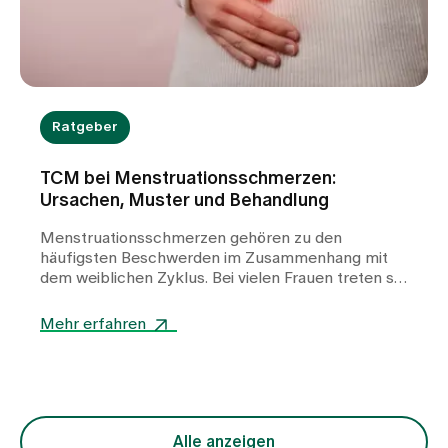
Ratgeber
TCM bei Menstruationsschmerzen:
Ursachen, Muster und Behandlung
Menstruationsschmerzen gehören zu den
häufigsten Beschwerden im Zusammenhang mit
dem weiblichen Zyklus. Bei vielen Frauen treten sie
wiederkehrend auf und können die Lebensqualität
deutlich beeinträchtigen. In unserer TCM-Praxis
Mehr erfahren
am Spital Zollikerberg betrachten wir
Periodenschmerzen nicht als ein einheitliches
Krankheitsbild, sondern als Ausdruck
unterschiedlicher funktioneller Ungleichgewichte
im Körper. Im Zentrum steht dabei die Frage,
warum der freie Fluss von Qi (Lebensenergie) und
Alle anzeigen