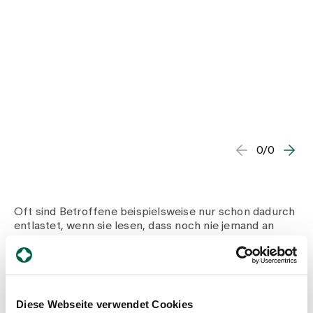
0/0
Oft sind Betroffene beispielsweise nur schon dadurch
entlastet, wenn sie lesen, dass noch nie jemand an
einer Panikattacke verstorben ist – weil ja in den
Attacken dieser Gedanke tatsächlich oftmals auftritt
und diesem auch Glauben geschenkt wird. Immer
häufiger finden sich auch Online-Therapieangebote für
Menschen, die sich selbst gut strukturieren können
Diese Webseite verwendet Cookies
und die Disziplin haben, sich auf eine solche