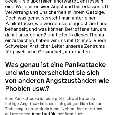
Seele – sie überfallen unerwartet, entfesseln
eine Welle intensiver Angst und hinterlassen oft
Verwirrung und Unsicherheit in ihrem Gefolge.
Zuweisende
Doch was genau versteht man unter einer
Panikattacke, wie werden sie diagnostiziert und
behandelt, und was können Betroffene tun, um
Events
damit umzugehen? Um tiefer in dieses Thema
einzutauchen, haben wir uns mit Dr. med. Ruedi
Schweizer, Ärztlicher Leiter unseres Zentrums
Über uns
für psychische Gesundheit, unterhalten.
Was genau ist eine Panikattacke
Aktuelles
und wie unterscheidet sie sich
von anderen Angstzuständen wie
Jobs & Karriere
Phobien usw.?
Eine Panikattacke ist eine plötzlich auftretende
Kontakt
heftige Angstreaktion, die sich gelegentlich bis zur
Babygalerie
Todesangst entwickeln kann. Neben dem meistens
Blog
auftretenden
Angstgefühl
gehören auch