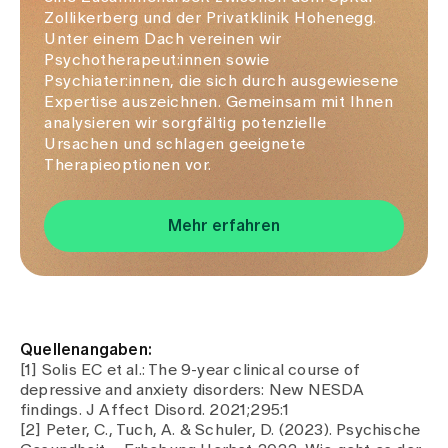
Zollikerberg und der Privatklinik Hohenegg.
Unter einem Dach vereinen wir
Psychotherapeut:innen sowie
Psychiater:innen, die sich durch ausgewiesene
Expertise auszeichnen. Gemeinsam mit Ihnen
analysieren wir sorgfältig potenzielle
Ursachen und schlagen geeignete
Therapieoptionen vor.
Mehr erfahren
Quellenangaben:
[1] Solis EC et al.: The 9-year clinical course of
depressive and anxiety disorders: New NESDA
findings. J Affect Disord. 2021;295:1
[2] Peter, C., Tuch, A. & Schuler, D. (2023). Psychische