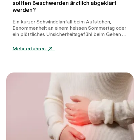
sollten Beschwerden ärztlich abgeklärt
werden?
Ein kurzer Schwindelanfall beim Aufstehen,
Benommenheit an einem heissen Sommertag oder
ein plötzliches Unsicherheitsgefühl beim Gehen –
Schwindel kann viele Gesichter haben und
Betroffene häufig verunsichern. Während Hitze
Mehr erfahren
oder Flüssigkeitsmangel oft harmlose Auslöser
sind, können auch Herz-Kreislauf-Erkrankungen,
Stoffwechselstörungen oder andere internistische
Ursachen dahinterstecken. Erfahren Sie, wann
Schwindel harmlos ist, welche Warnzeichen Sie
ernst nehmen sollten und wie wir Sie bei der
Abklärung unterstützen.