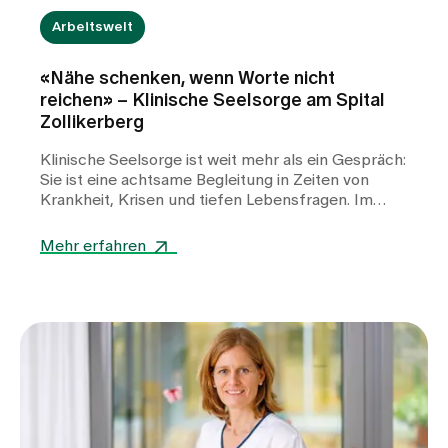
Arbeitswelt
«Nähe schenken, wenn Worte nicht
reichen» – Klinische Seelsorge am Spital
Zollikerberg
Klinische Seelsorge ist weit mehr als ein Gespräch:
Sie ist eine achtsame Begleitung in Zeiten von
Krankheit, Krisen und tiefen Lebensfragen. Im
Interview berichtet Pfarrer Sales Meier von seinen
Erfahrungen als Spitalseelsorger – von stillen
Mehr erfahren
Momenten des Miteinanders, vom Umgang mit
Gefühlen der Ohnmacht und davon, wie oft bereits
kleine Gesten genügen, um Menschen in
belastenden Situationen Halt, Trost und
Orientierung zu geben.