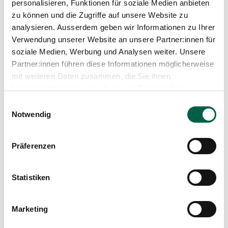
personalisieren, Funktionen für soziale Medien anbieten
zu können und die Zugriffe auf unsere Website zu
analysieren. Ausserdem geben wir Informationen zu Ihrer
Verwendung unserer Website an unsere Partner:innen für
soziale Medien, Werbung und Analysen weiter. Unsere
Partner:innen führen diese Informationen möglicherweise
mit weiteren Daten zusammen, die Sie ihnen
bereitgestellt haben oder die sie im Rahmen Ihrer
Nutzung der Dienste gesammelt haben.
Einwilligungsauswahl
Notwendig
Präferenzen
Arbeitswelt
Statistiken
Erfolgreich abgeschlossen: Herzliche
Gratulation!
Marketing
Sie messen Blutdruck, richten Betten, reinigen
Arbeitsflächen, schneiden Gemüse, bereiten