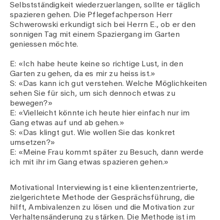
Selbstständigkeit wiederzuerlangen, sollte er täglich
spazieren gehen. Die Pflegefachperson Herr
Schwerowski erkundigt sich bei Herrn E., ob er den
Zuweisende
sonnigen Tag mit einem Spaziergang im Garten
geniessen möchte.
Events
E: «Ich habe heute keine so richtige Lust, in den
Garten zu gehen, da es mir zu heiss ist.»
S: «Das kann ich gut verstehen. Welche Möglichkeiten
Über uns
sehen Sie für sich, um sich dennoch etwas zu
bewegen?»
E: «Vielleicht könnte ich heute hier einfach nur im
Gang etwas auf und ab gehen.»
Aktuelles
S: «Das klingt gut. Wie wollen Sie das konkret
umsetzen?»
E: «Meine Frau kommt später zu Besuch, dann werde
Jobs & Karriere
ich mit ihr im Gang etwas spazieren gehen.»
Motivational Interviewing ist eine klientenzentrierte,
Kontakt
zielgerichtete Methode der Gesprächsführung, die
Babygalerie
hilft, Ambivalenzen zu lösen und die Motivation zur
Blog
Verhaltensänderung zu stärken. Die Methode ist im