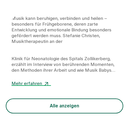
Musik kann beruhigen, verbinden und heilen –
besonders für Frühgeborene, deren zarte
Entwicklung und emotionale Bindung besonders
gefördert werden muss. Stefanie Christen,
Musiktherapeutin an der
Klinik für Neonatologie
des Spitals Zollikerberg,
erzählt im Interview von berührenden Momenten,
den Methoden ihrer Arbeit und wie Musik Babys
und Eltern gleichermassen Kraft und Nähe
schenkt.
Mehr erfahren
Alle anzeigen