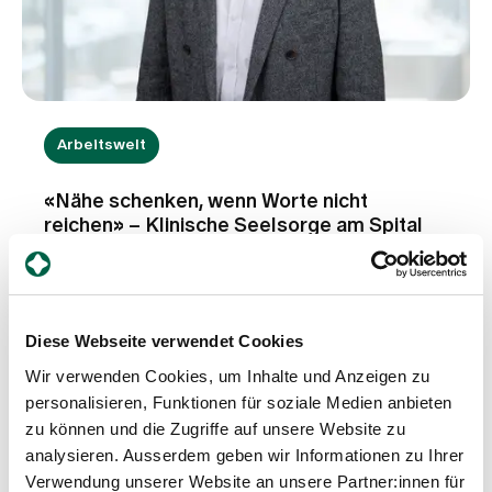
Arbeitswelt
«Nähe schenken, wenn Worte nicht
reichen» – Klinische Seelsorge am Spital
Zollikerberg
Klinische Seelsorge ist weit mehr als ein Gespräch:
Sie ist eine achtsame Begleitung in Zeiten von
Krankheit, Krisen und tiefen Lebensfragen. Im
Diese Webseite verwendet Cookies
Interview berichtet Pfarrer Sales Meier von seinen
Wir verwenden Cookies, um Inhalte und Anzeigen zu
Erfahrungen als Spitalseelsorger – von stillen
Mehr erfahren
Momenten des Miteinanders, vom Umgang mit
personalisieren, Funktionen für soziale Medien anbieten
Gefühlen der Ohnmacht und davon, wie oft bereits
zu können und die Zugriffe auf unsere Website zu
kleine Gesten genügen, um Menschen in
analysieren. Ausserdem geben wir Informationen zu Ihrer
belastenden Situationen Halt, Trost und
Verwendung unserer Website an unsere Partner:innen für
Orientierung zu geben.