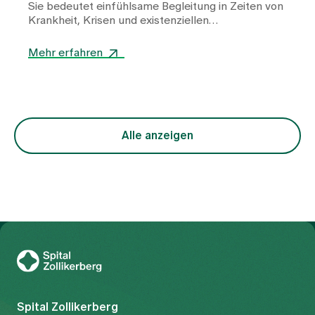
Sie bedeutet einfühlsame Begleitung in Zeiten von
Krankheit, Krisen und existenziellen
Herausforderungen. Im Interview berichtet
Pfarrerin Sabine Schneider von ihren Erfahrungen
Mehr erfahren
als Spitalseelsorgerin – von stillen Momenten des
Miteinanders, vom Umgang mit Ohnmacht und
davon, wie oft schon kleine Gesten genügen, um
Menschen in belastenden Situationen Halt und
Orientierung zu schenken.
Alle anzeigen
Zur Gesundheitswelt Zollikerberg
Spital Zollikerberg