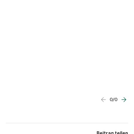
Medien
Publikationen
0/0
Beitrag teilen