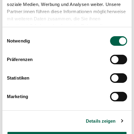
soziale Medien, Werbung und Analysen weiter. Unsere
Partner:innen führen diese Informationen möglicherweise
mit weiteren Daten zusammen, die Sie ihnen
bereitgestellt haben oder die sie im Rahmen Ihrer
Nutzung der Dienste gesammelt haben.
Einwilligungsauswahl
Notwendig
Präferenzen
Statistiken
Marketing
Arbeitswelt
Details zeigen
Wenn Musik Babys stärkt: Ein Blick hinter