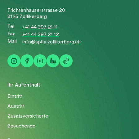
Trichtenhauserstrasse 20
8125 Zollikerberg
Tel
+41 44 397 21 11
Fax
+41 44 397 21 12
Mail
info@spitalzollikerberg.ch
Ihr Aufenthalt
Eintritt
Austritt
Zusatzversicherte
Besuchende