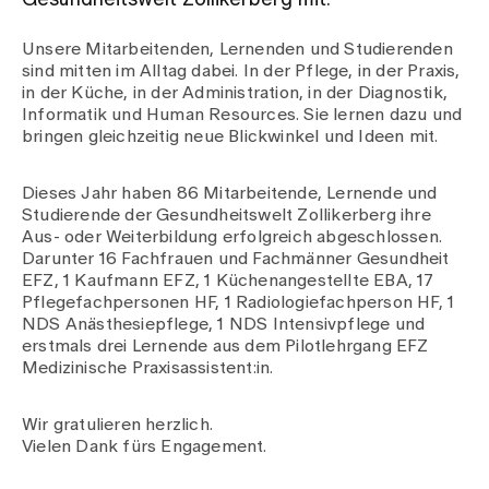
Gesundheitswelt Zollikerberg mit.
Unsere Mitarbeitenden, Lernenden und Studierenden
Zuweisende
sind mitten im Alltag dabei. In der Pflege, in der Praxis,
in der Küche, in der Administration, in der Diagnostik,
Informatik und Human Resources. Sie lernen dazu und
Events
bringen gleichzeitig neue Blickwinkel und Ideen mit.
Dieses Jahr haben 86 Mitarbeitende, Lernende und
Über uns
Studierende der Gesundheitswelt Zollikerberg ihre
Aus- oder Weiterbildung erfolgreich abgeschlossen.
Darunter 16 Fachfrauen und Fachmänner Gesundheit
EFZ, 1 Kaufmann EFZ, 1 Küchenangestellte EBA, 17
Aktuelles
Pflegefachpersonen HF, 1 Radiologiefachperson HF, 1
NDS Anästhesiepflege, 1 NDS Intensivpflege und
erstmals drei Lernende aus dem Pilotlehrgang EFZ
Jobs & Karriere
Medizinische Praxisassistent:in.
Wir gratulieren herzlich.
Kontakt
Vielen Dank fürs Engagement.
Babygalerie
Blog