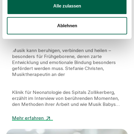
die Kulissen der Neonatologie
Alle zulassen
Ablehnen
Musik kann beruhigen, verbinden und heilen –
besonders für Frühgeborene, deren zarte
Entwicklung und emotionale Bindung besonders
gefördert werden muss. Stefanie Christen,
Musiktherapeutin an der
Klinik für Neonatologie
des Spitals Zollikerberg,
erzählt im Interview von berührenden Momenten,
den Methoden ihrer Arbeit und wie Musik Babys
und Eltern gleichermassen Kraft und Nähe
schenkt.
Mehr erfahren