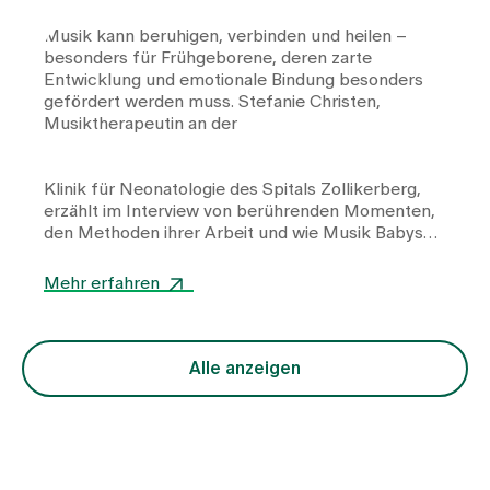
Musik kann beruhigen, verbinden und heilen –
besonders für Frühgeborene, deren zarte
Entwicklung und emotionale Bindung besonders
gefördert werden muss. Stefanie Christen,
Musiktherapeutin an der
Klinik für Neonatologie
des Spitals Zollikerberg,
erzählt im Interview von berührenden Momenten,
den Methoden ihrer Arbeit und wie Musik Babys
und Eltern gleichermassen Kraft und Nähe
schenkt.
Mehr erfahren
Alle anzeigen