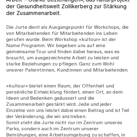
Arbeit – Starke Beziehungen», das Kulturprojekt
der Gesundheitswelt Zollikerberg zur Stärkung
der Zusammenarbeit.
Zuweisende
Die Jurte dient als Ausgangspunkt für Workshops, die
von Mitarbeitenden für Mitarbeitenden ins Leben
Events
gerufen wurde. Beim Workshop «kultour» ist der
Name Programm. Wir begeben uns auf eine
gemeinsame Tour und finden dabei heraus, was es
Über uns
braucht, um ausgezeichnete Arbeit zu leisten und
starke Beziehungen zu pflegen. Ganz zum Wohl
unserer Patient:innen, Kund:innen und Mitarbeitenden.
Aktuelles
«kultour» bietet einen Raum, der Offenheit und
persönliche Entwicklung fördert, einen Ort, an dem
Ideen und Bedenken geäussert und die
Jobs & Karriere
Zusammenarbeit gestärkt wird. Jede und jeder
Einzelne von uns leistet dabei einen Beitrag und ist Teil
der Veränderung, die wir anstreben.
Kontakt
Somit steht die Jurte nicht nur im Zentrum unseres
Babygalerie
Parks, sondern auch im Zentrum unserer
Blog
Bemühungen, eine Arbeitsumgebung zu schaffen, in