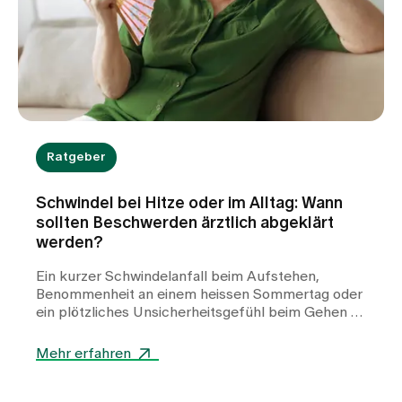
Ratgeber
Schwindel bei Hitze oder im Alltag: Wann
sollten Beschwerden ärztlich abgeklärt
werden?
Ein kurzer Schwindelanfall beim Aufstehen,
Benommenheit an einem heissen Sommertag oder
ein plötzliches Unsicherheitsgefühl beim Gehen –
Schwindel kann viele Gesichter haben und
Betroffene häufig verunsichern. Während Hitze
Mehr erfahren
oder Flüssigkeitsmangel oft harmlose Auslöser
sind, können auch Herz-Kreislauf-Erkrankungen,