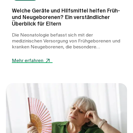
Welche Geräte und Hilfsmittel helfen Früh-
und Neugeborenen? Ein verständlicher
Überblick für Eltern
Die Neonatologie befasst sich mit der
medizinischen Versorgung von Frühgeborenen und
kranken Neugeborenen, die besondere
Unterstützung benötigen. In der Klinik für
Neonatologie am Spital Zollikerberg werden
Mehr erfahren
Frühgeborene ab der 32. Schwangerschaftswoche
(SSW) betreut. Dabei kommen zahlreiche
spezialisierte Geräte zum Einsatz. Sie helfen,
lebenswichtige Funktionen zu stabilisieren, die
Entwicklung zu unterstützen und den kleinen
Patientinnen und Patienten einen bestmöglichen
Start ins Leben zu ermöglichen.