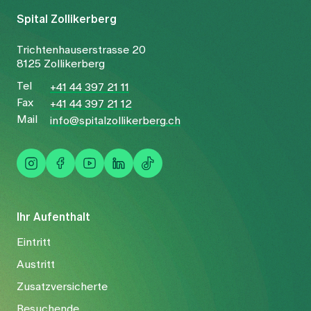
Spital Zollikerberg
Trichtenhauserstrasse 20
8125 Zollikerberg
Tel
+41 44 397 21 11
Fax
+41 44 397 21 12
Mail
info@spitalzollikerberg.ch
Ihr Aufenthalt
Eintritt
Austritt
Zusatzversicherte
Besuchende