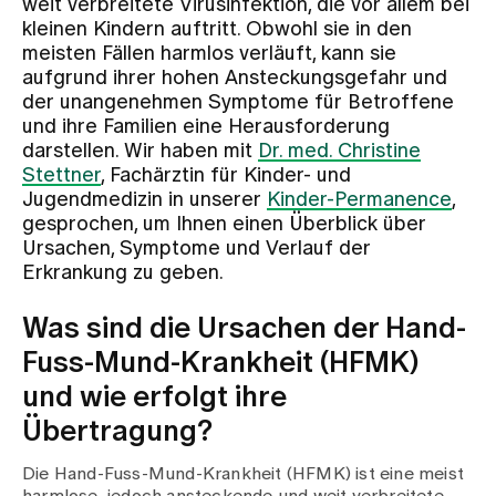
weit verbreitete Virusinfektion, die vor allem bei
kleinen Kindern auftritt. Obwohl sie in den
meisten Fällen harmlos verläuft, kann sie
Zuweisende
aufgrund ihrer hohen Ansteckungsgefahr und
der unangenehmen Symptome für Betroffene
und ihre Familien eine Herausforderung
Events
darstellen. Wir haben mit
Dr. med. Christine
Stettner
, Fachärztin für Kinder- und
Jugendmedizin in unserer
Kinder-Permanence
,
Über uns
gesprochen, um Ihnen einen Überblick über
Ursachen, Symptome und Verlauf der
Erkrankung zu geben.
Aktuelles
Was sind die Ursachen der Hand-
Fuss-Mund-Krankheit (HFMK)
Jobs & Karriere
und wie erfolgt ihre
Übertragung?
Kontakt
Babygalerie
Die Hand-Fuss-Mund-Krankheit (HFMK) ist eine meist
Blog