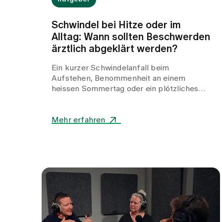
Schwindel bei Hitze oder im
Alltag: Wann sollten Beschwerden
ärztlich abgeklärt werden?
Ein kurzer Schwindelanfall beim
Aufstehen, Benommenheit an einem
heissen Sommertag oder ein plötzliches
Unsicherheitsgefühl beim Gehen –
Schwindel kann viele Gesichter haben und
Betroffene häufig verunsichern. Während
Mehr erfahren
Hitze oder Flüssigkeitsmangel oft
harmlose Auslöser sind, können auch
Herz-Kreislauf-Erkrankungen,
Stoffwechselstörungen oder andere
internistische Ursachen dahinterstecken.
Erfahren Sie, wann Schwindel harmlos ist,
welche Warnzeichen Sie ernst nehmen
sollten und wie wir Sie bei der Abklärung
unterstützen.