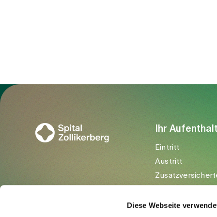
wirklich gerecht zu werden. Weshalb ist
das so? Welche Ansätze für echte
Partizipation gibt es und was umfasst
diese? Und welche Erfolgsmodelle aus
dem Ausland könnten die Schweiz
inspirieren, damit auch bei uns der
Einbezug der Patient:innen zur Regel wird?
Zur Gesundheitswelt Zollikerberg
Ihr Aufenthal
Eintritt
Austritt
Zusatzversichert
Besuchende
Diese Webseite verwende