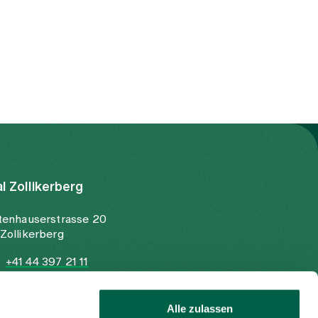
wen kann ich mich wenden, wenn
Unsicherheiten oder Beschwerden
auftreten? In der Wund- und
Stomaberatung des Spitals Zollikerberg
begleiten wir Patientinnen und Patienten
mit fachlicher Kompetenz, moderner
Medizin und viel Einfühlungsvermögen.
Unser Ziel ist es, die Wundheilung
bestmöglich zu unterstützen,
Komplikationen vorzubeugen und
Betroffene in ihrer Selbstständigkeit und
Lebensqualität zu stärken.
al Zollikerberg
tenhauserstrasse 20
Zollikerberg
+41 44 397 21 11
+41 44 397 21 12
info@spitalzollikerberg.ch
Alle zulassen