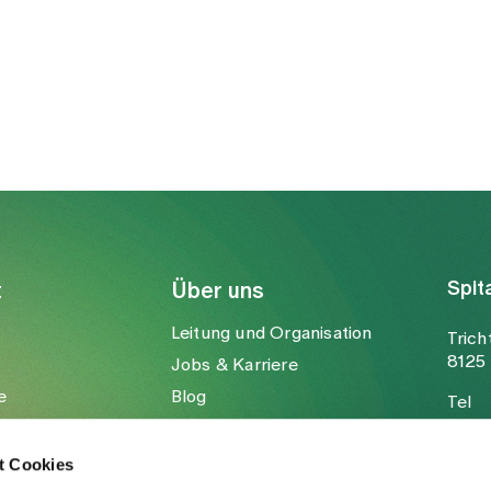
betrachten wir Periodenschmerzen nicht
als ein einheitliches Krankheitsbild,
sondern als Ausdruck unterschiedlicher
funktioneller Ungleichgewichte im Körper.
Im Zentrum steht dabei die Frage, warum
der freie Fluss von Qi (Lebensenergie) und
Blut gestört ist. Die Behandlung richtet
sich entsprechend nicht nur auf das
Symptom Schmerz, sondern auf die
zugrunde liegende Konstellation.
Spit
t
Über uns
Leitung und Organisation
Trich
8125 
Jobs & Karriere
e
Blog
Tel
Medien
Fax
Mail
t Cookies