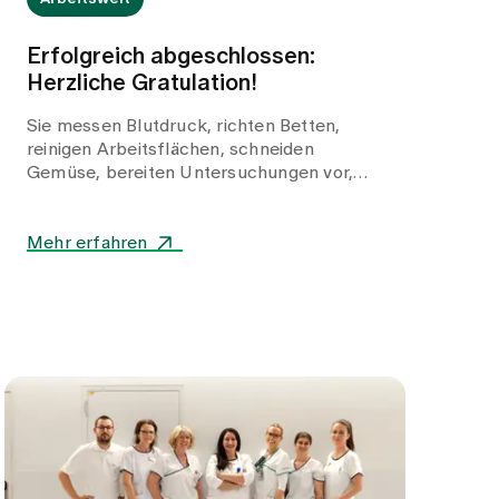
Erfolgreich abgeschlossen:
Herzliche Gratulation!
Sie messen Blutdruck, richten Betten,
reinigen Arbeitsflächen, schneiden
Gemüse, bereiten Untersuchungen vor,
dokumentieren, begleiten, fragen nach
und gestalten täglich die Gesundheitswelt
Zollikerberg mit.
Mehr erfahren