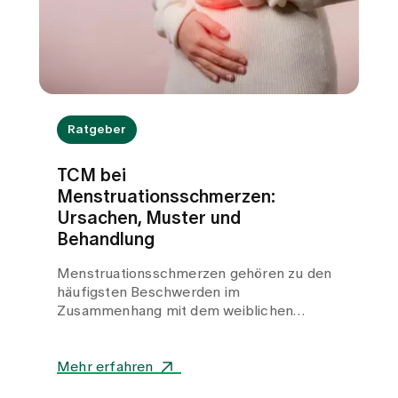
Fragen rund um die Reiseapotheke und
zeigen, worauf Sie bei der Vorbereitung
achten sollten.
Ratgeber
TCM bei
Menstruationsschmerzen:
Ursachen, Muster und
Behandlung
Menstruationsschmerzen gehören zu den
häufigsten Beschwerden im
Zusammenhang mit dem weiblichen
Zyklus. Bei vielen Frauen treten sie
wiederkehrend auf und können die
Lebensqualität deutlich beeinträchtigen. In
Mehr erfahren
unserer TCM-Praxis am Spital Zollikerberg