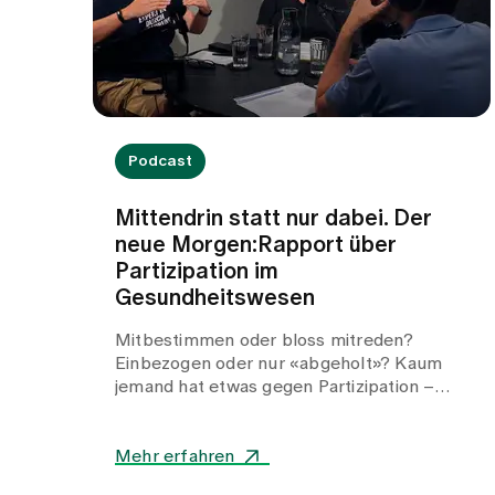
Podcast
Mittendrin statt nur dabei. Der
neue Morgen:Rapport über
Partizipation im
Gesundheitswesen
Mitbestimmen oder bloss mitreden?
Einbezogen oder nur «abgeholt»? Kaum
jemand hat etwas gegen Partizipation –
zumal im Gesundheitswesen, wo die
Patient:innen bekanntlich im Mittelpunkt
stehen. Und dennoch fällt es oftmals
Mehr erfahren
schwer, dem Anspruch nach Teilhabe