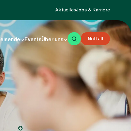
Aktuelles
Jobs & Karriere
Notfall
eisende
Events
Über uns