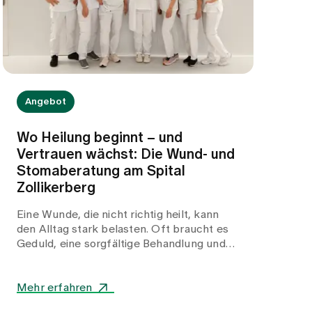
Angebot
Wo Heilung beginnt – und
Vertrauen wächst: Die Wund- und
Stomaberatung am Spital
Zollikerberg
Eine Wunde, die nicht richtig heilt, kann
den Alltag stark belasten. Oft braucht es
Geduld, eine sorgfältige Behandlung und
Menschen, die genau hinschauen. Auch ein
Stoma bringt für Betroffene viele Fragen
mit sich: Wie gelingt die Versorgung im
Mehr erfahren
Alltag? Worauf muss ich achten? Und an