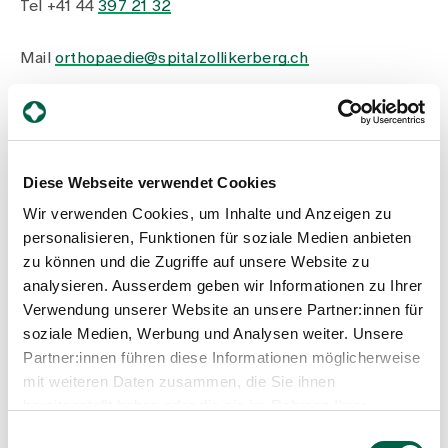
Media
Tel +41 44
397 21 32
Publications
Mail
orthopaedie@spitalzollikerberg.ch
Contact / Registration
Diese Webseite verwendet Cookies
Wir verwenden Cookies, um Inhalte und Anzeigen zu
personalisieren, Funktionen für soziale Medien anbieten
Zollikerberg Hospital
zu können und die Zugriffe auf unsere Website zu
analysieren. Ausserdem geben wir Informationen zu Ihrer
Verwendung unserer Website an unsere Partner:innen für
Consultation scheduling:
soziale Medien, Werbung und Analysen weiter. Unsere
Tel
+41 44 397 27 65
Orthopädie
Partner:innen führen diese Informationen möglicherweise
Trichtenhauserstrasse 20
mit weiteren Daten zusammen, die Sie ihnen
8125 Zollikerberg
bereitgestellt haben oder die sie im Rahmen Ihrer
Tel
+41 44 397 21 32
Nutzung der Dienste gesammelt haben.
Einwilligungsauswahl
Fax
+41 44 397 26 99