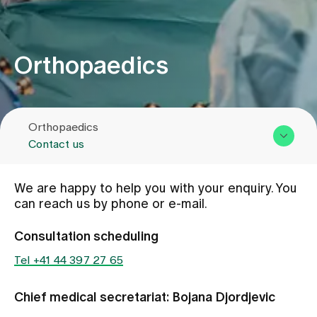
Assigning
Orthopaedics
Events
Orthopaedics
About us
Contact us
Overview & Services
Latest news
We are happy to help you with your enquiry. You
Team
can reach us by phone or e-mail.
Assigning
Jobs & Career
Consultation scheduling
Contact us
Tel +41 44 397 27 65
Contact us
Baby gallery
Chief medical secretariat: Bojana Djordjevic
Blog