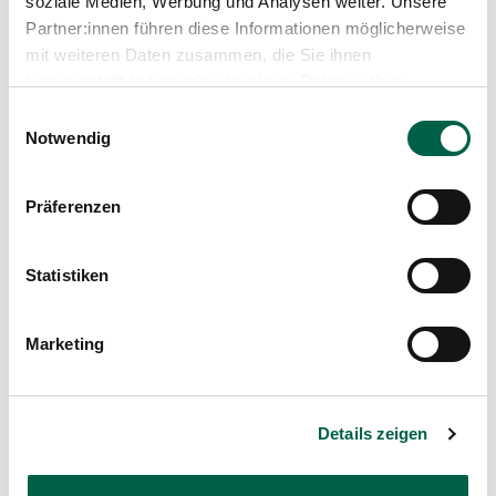
soziale Medien, Werbung und Analysen weiter. Unsere
Partner:innen führen diese Informationen möglicherweise
Zollikerberg Hospital
mit weiteren Daten zusammen, die Sie ihnen
bereitgestellt haben oder die sie im Rahmen Ihrer
Nutzung der Dienste gesammelt haben.
Consultation scheduling:
Einwilligungsauswahl
Tel
+41 44 397 27 65
Notwendig
Orthopädie
Trichtenhauserstrasse 20
8125 Zollikerberg
Präferenzen
Tel
+41 44 397 21 32
Fax
+41 44 397 26 99
Mail
Statistiken
orthopaedie@spitalzollikerberg.ch
Marketing
Details zeigen