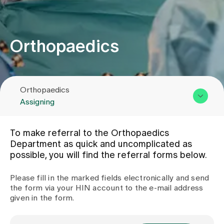
Assigning
Orthopaedics
Events
Orthopaedics
About us
Assigning
Overview & Services
Latest news
To make referral to the Orthopaedics
Team
Department as quick and uncomplicated as
possible, you will find the referral forms below.
Assigning
Jobs & Career
Contact us
Please fill in the marked fields electronically and send
the form via your HIN account to the e-mail address
Contact us
given in the form.
Baby gallery
Blog