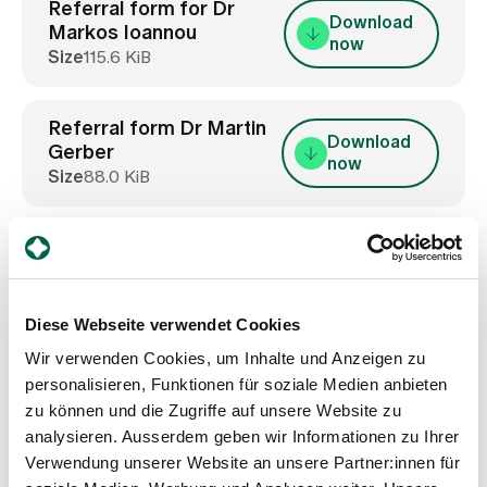
Media
Referral form for Dr
Download
Publications
Markos Ioannou
now
Size
115.6 KiB
Referral form Dr Martin
Download
Gerber
now
Size
88.0 KiB
Referral form for Dr
Download
Philemon Grimm
now
Size
93.4 KiB
Diese Webseite verwendet Cookies
Wir verwenden Cookies, um Inhalte und Anzeigen zu
personalisieren, Funktionen für soziale Medien anbieten
Contact / Registration
zu können und die Zugriffe auf unsere Website zu
analysieren. Ausserdem geben wir Informationen zu Ihrer
Verwendung unserer Website an unsere Partner:innen für