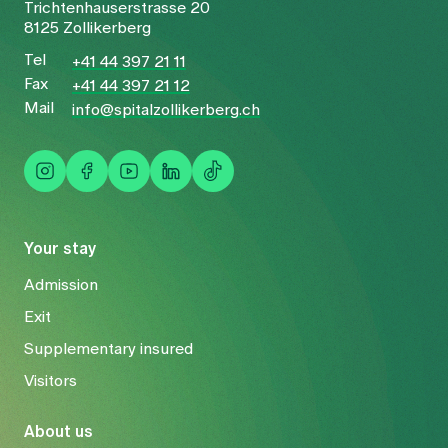
Trichtenhauserstrasse 20
8125 Zollikerberg
Tel
+41 44 397 21 11
Fax
+41 44 397 21 12
Mail
info@spitalzollikerberg.ch
Your stay
Admission
Exit
Supplementary insured
Visitors
About us