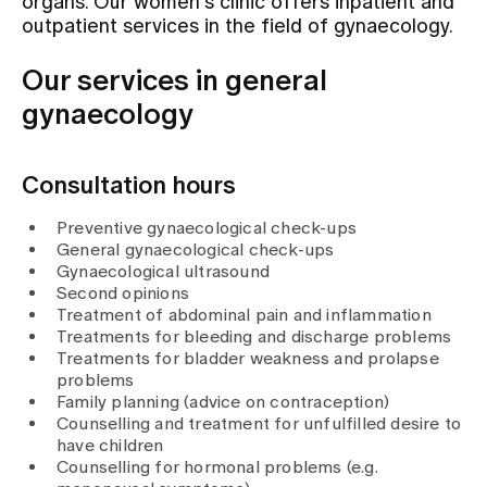
organs. Our women's clinic offers inpatient and
outpatient services in the field of gynaecology.
Assigning
Our services in general
gynaecology
Events
Consultation hours
About us
Preventive gynaecological check-ups
General gynaecological check-ups
Gynaecological ultrasound
Latest news
Second opinions
Treatment of abdominal pain and inflammation
Treatments for bleeding and discharge problems
Jobs & Career
Treatments for bladder weakness and prolapse
problems
Family planning (advice on contraception)
Counselling and treatment for unfulfilled desire to
Contact us
have children
Baby gallery
Counselling for hormonal problems (e.g.
Blog