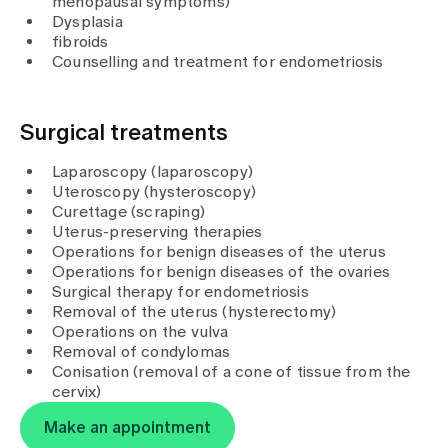
menopausal symptoms)
Media
Dysplasia
Publications
fibroids
Counselling and treatment for endometriosis
Surgical treatments
Laparoscopy (laparoscopy)
Uteroscopy (hysteroscopy)
Curettage (scraping)
Uterus-preserving therapies
Operations for benign diseases of the uterus
Operations for benign diseases of the ovaries
Surgical therapy for endometriosis
Removal of the uterus (hysterectomy)
Operations on the vulva
Removal of condylomas
Conisation (removal of a cone of tissue from the
cervix)
Make an appointment