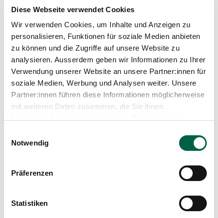
Diese Webseite verwendet Cookies
Wir verwenden Cookies, um Inhalte und Anzeigen zu
personalisieren, Funktionen für soziale Medien anbieten
zu können und die Zugriffe auf unsere Website zu
analysieren. Ausserdem geben wir Informationen zu Ihrer
Verwendung unserer Website an unsere Partner:innen für
soziale Medien, Werbung und Analysen weiter. Unsere
Dr. med. Julia Graf
Partner:innen führen diese Informationen möglicherweise
Senior physician, Gynaecological clinic
mit weiteren Daten zusammen, die Sie ihnen
Spital Zollikerberg
bereitgestellt haben oder die sie im Rahmen Ihrer
Departement für Frauen-, Kinder- und Geburtsmedizin
Nutzung der Dienste gesammelt haben.
Einwilligungsauswahl
Frauenklinik
Notwendig
Trichtenhauserstrasse 12
8125 Zollikerberg
Präferenzen
044 397 25 25
Mail
Statistiken