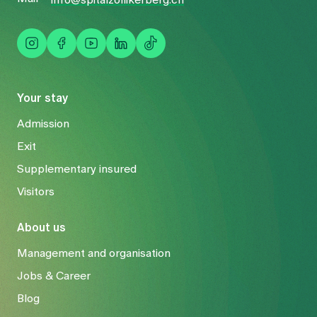
info@spitalzollikerberg.ch
Your stay
Admission
Exit
Supplementary insured
Visitors
About us
Management and organisation
Jobs & Career
Blog