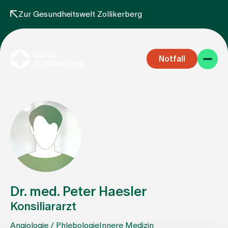
Zur Gesundheitswelt Zollikerberg
Notfall
Fachbereiche
Aufenthalt
Dr. med. Peter Haesler
Konsiliararzt
Team
Angiologie / Phlebologie
Innere Medizin