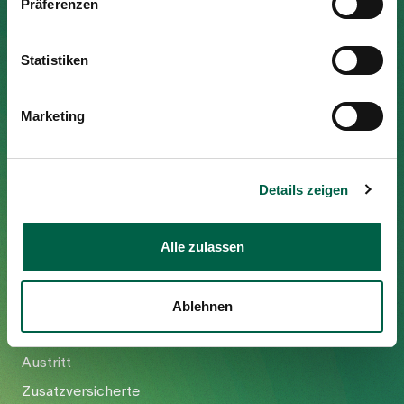
Präferenzen
Medien
Publikationen
Spital Zollikerberg
Statistiken
Trichtenhauserstrasse 20
8125 Zollikerberg
Marketing
Tel
+41 44 397 21 11
Fax
+41 44 397 21 12
Mail
info@spitalzollikerberg.ch
Details zeigen
Alle zulassen
Ihr Aufenthalt
Ablehnen
Eintritt
Austritt
Zusatzversicherte