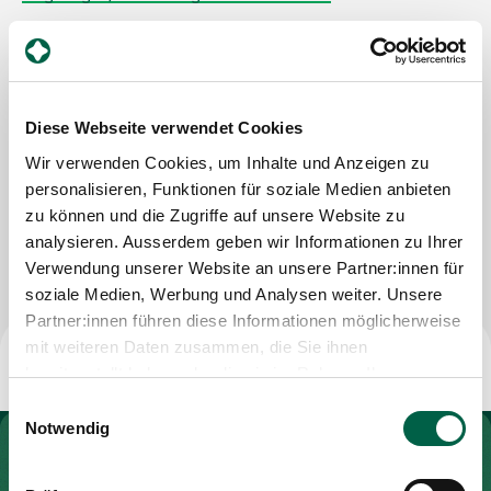
Praxis Dr. med. Peter Haesler
Zuweisende
Klosbachstrasse 112
8032 Zürich
Tel
+41 44 253 25 35
Diese Webseite verwendet Cookies
Events
Mail
peter.haesler@hin.ch
Wir verwenden Cookies, um Inhalte und Anzeigen zu
personalisieren, Funktionen für soziale Medien anbieten
Über uns
zu können und die Zugriffe auf unsere Website zu
Nachricht schreiben
analysieren. Ausserdem geben wir Informationen zu Ihrer
Verwendung unserer Website an unsere Partner:innen für
Aktuelles
soziale Medien, Werbung und Analysen weiter. Unsere
Partner:innen führen diese Informationen möglicherweise
mit weiteren Daten zusammen, die Sie ihnen
Jobs & Karriere
bereitgestellt haben oder die sie im Rahmen Ihrer
Nutzung der Dienste gesammelt haben.
Einwilligungsauswahl
Notwendig
Kontakt
Zur Gesundheitswelt Zollikerberg
Babygalerie
Blog