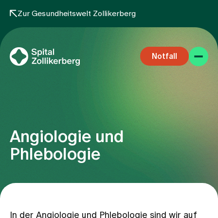
Zur Gesundheitswelt Zollikerberg
Notfall
Angiologie und
Fachbereiche
Phlebologie
Aufenthalt
Team
In der Angiologie und Phlebologie sind wir auf