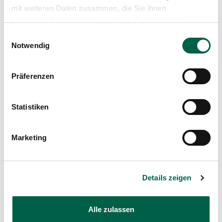
mit weiteren Daten zusammen, die Sie ihnen
bereitgestellt haben oder die sie im Rahmen Ihrer
Nutzung der Dienste gesammelt haben.
Einwilligungsauswahl
Notwendig
Dr. med. Silviana Spring
Konsiliarärztin, Innere Medizin
Präferenzen
Praxis am Römerhof
Römerhofplatz 5
8032 Zürich
Statistiken
+41 44 511 17 17
Marketing
Mail
Profil anzeigen
Details zeigen
Alle zulassen