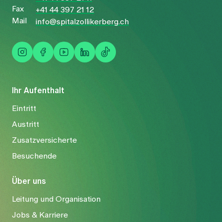
Fax
+41 44 397 21 12
Mail
info@spitalzollikerberg.ch
Ihr Aufenthalt
Eintritt
Austritt
Zusatzversicherte
Besuchende
Über uns
Leitung und Organisation
Jobs & Karriere