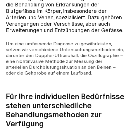
die Behandlung von Erkrankungen der
Blutgefässe im Körper, insbesondere der
Zuweisende
Arterien und Venen, spezialisiert. Dazu gehören
Verengungen oder Verschlüsse, aber auch
Erweiterungen und Entzündungen der Gefässe.
Events
Um eine umfassende Diagnose zu gewährleisten,
setzen wir verschiedene Untersuchungsmethoden ein,
Über uns
darunter den Doppler-Ultraschall, die Oszillographie –
eine nichtinvasive Methode zur Messung der
arteriellen Durchblutungssituation an den Beinen –
oder die Gehprobe auf einem Laufband.
Aktuelles
Jobs & Karriere
Für Ihre individuellen Bedürfnisse
stehen unterschiedliche
Behandlungsmethoden zur
Kontakt
Babygalerie
Verfügung
Blog