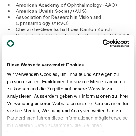
American Academy of Ophthalmology (AAO)
American Uveitis Society (AUS)
Association for Research in Vision and
Ophthalmology (ARVO)
Chefärzte-Gesellschaft des Kanton Zürich
Deutsche Ophthalmologische Gesellschaft (DOG)
Deutsche Uveitis Arbeitsgemeinschaft (DUAG)
International Ocular Inflammation Society (IOIS)
International Uveitis Study Group (IUSG)
Retinologische Gesellschaft (RG)
Diese Webseite verwendet Cookies
Schweizerische Ophthalmologische Gesellschaft
(SOG)
Wir verwenden Cookies, um Inhalte und Anzeigen zu
Swiss Vitreo-Retinal Group (SVRG)
personalisieren, Funktionen für soziale Medien anbieten
Verband Schweizerischer Assistenz- und
zu können und die Zugriffe auf unsere Website zu
Oberärztinnen und -ärzte (VSAO)
analysieren. Ausserdem geben wir Informationen zu Ihrer
Verbindung der Schweizer Ärztinnen und Ärzte
(FMH)
Verwendung unserer Website an unsere Partner:innen für
Zürcher Ophthalmologische Gesellschaft (ZOG)
soziale Medien, Werbung und Analysen weiter. Unsere
Partner:innen führen diese Informationen möglicherweise
mit weiteren Daten zusammen, die Sie ihnen
bereitgestellt haben oder die sie im Rahmen Ihrer
Blogartikel