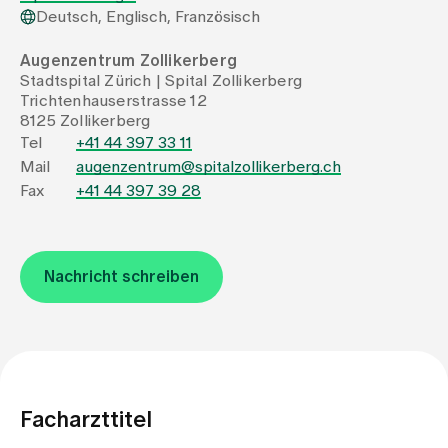
Deutsch, Englisch, Französisch
Zuweisende
Augenzentrum Zollikerberg
Stadtspital Zürich | Spital Zollikerberg
Trichtenhauserstrasse 12
Events
8125 Zollikerberg
Tel
+41 44 397 33 11
Mail
augenzentrum@spitalzollikerberg.ch
Über uns
Fax
+41 44 397 39 28
Aktuelles
Nachricht schreiben
Jobs & Karriere
Kontakt
Babygalerie
Facharzttitel
Blog