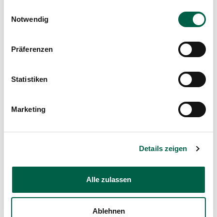
Nutzung der Dienste gesammelt haben.
Einwilligungsauswahl
Notwendig
Präferenzen
Statistiken
Marketing
Details zeigen
Alle zulassen
Ratgeber
Ablehnen
Was Sie über Grauen Star (Katarakt)