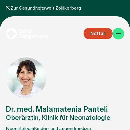
Zur Gesundheitswelt Zollikerberg
Notfall
Fachbereiche
Aufenthalt
Dr. med. Malamatenia Panteli
Oberärztin, Klinik für Neonatologie
Team
Neonatologie
Kinder- und Jugendmedizin