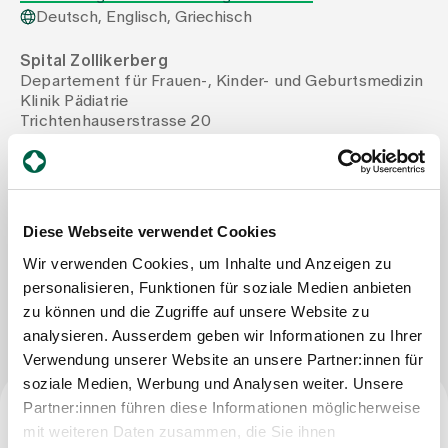
Deutsch, Englisch, Griechisch
Zuweisende
Spital Zollikerberg
Departement für Frauen-, Kinder- und Geburtsmedizin
Klinik Pädiatrie
Events
Trichtenhauserstrasse 20
8125 Zollikerberg
Tel
+41 44 397 22 25
Über uns
Mail
malamatenia.panteli@spitalzollikerberg.ch
Fax
+41 44 397 25 77
Diese Webseite verwendet Cookies
Wir verwenden Cookies, um Inhalte und Anzeigen zu
Aktuelles
personalisieren, Funktionen für soziale Medien anbieten
Nachricht schreiben
zu können und die Zugriffe auf unsere Website zu
Jobs & Karriere
analysieren. Ausserdem geben wir Informationen zu Ihrer
Verwendung unserer Website an unsere Partner:innen für
soziale Medien, Werbung und Analysen weiter. Unsere
Kontakt
Partner:innen führen diese Informationen möglicherweise
Babygalerie
mit weiteren Daten zusammen, die Sie ihnen
Blog
Facharzttitel