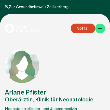
Zur Gesundheitswelt Zollikerberg
Notfall
Fachbereiche
Aufenthalt
Ariane Pfister
Oberärztin, Klinik für Neonatologie
Team
Neonatologie
Kinder- und Jugendmedizin