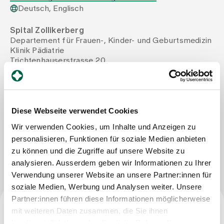
Deutsch, Englisch
Zuweisende
Spital Zollikerberg
Departement für Frauen-, Kinder- und Geburtsmedizin
Klinik Pädiatrie
Events
Trichtenhauserstrasse 20
8125 Zollikerberg
Tel
+41 44 397 22 25
Über uns
Mail
ariane.pfister@spitalzollikerberg.ch
Fax
+41 44 397 25 77
Diese Webseite verwendet Cookies
Wir verwenden Cookies, um Inhalte und Anzeigen zu
Aktuelles
personalisieren, Funktionen für soziale Medien anbieten
Nachricht schreiben
zu können und die Zugriffe auf unsere Website zu
analysieren. Ausserdem geben wir Informationen zu Ihrer
Jobs & Karriere
Verwendung unserer Website an unsere Partner:innen für
soziale Medien, Werbung und Analysen weiter. Unsere
Kontakt
Partner:innen führen diese Informationen möglicherweise
Babygalerie
mit weiteren Daten zusammen, die Sie ihnen
Blog
Facharzttitel
bereitgestellt haben oder die sie im Rahmen Ihrer