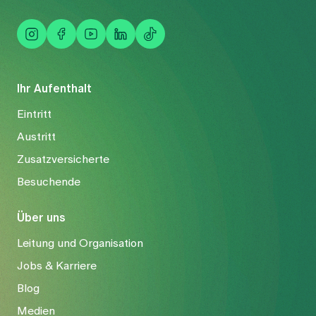
Ihr Aufenthalt
Eintritt
Austritt
Zusatzversicherte
Besuchende
Über uns
Leitung und Organisation
Jobs & Karriere
Blog
Medien