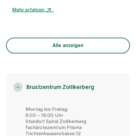
Brustkrebs und deren Angehörige. In diesem
Interview erfahren Sie mehr über ihren
Mehr erfahren
Ausbildungsweg, ihre berührenden und
herausfordernden Erlebnisse und die Gründe,
warum sie sich für diesen besonderen Beruf
entschieden hat.
Alle anzeigen
Brustzentrum Zollikerberg
Montag bis Freitag:
8.00 – 16.00 Uhr
Standort Spital Zollikerberg
Fachärztezentrum Prisma
Trichtenhauserstrasse 12