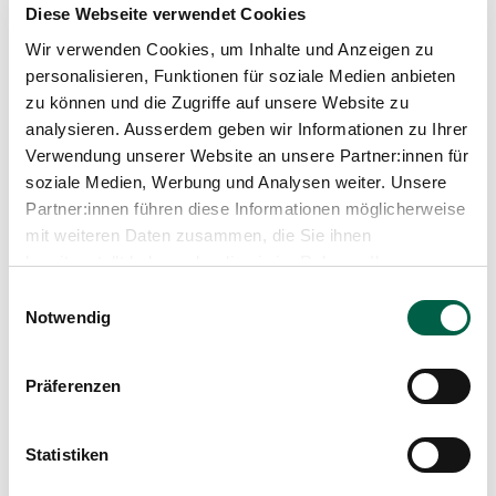
Diese Webseite verwendet Cookies
internationale Aktionstag ist Teil der Kampagne
«SAVE LIVES: Clean Your Hands» der
Wir verwenden Cookies, um Inhalte und Anzeigen zu
personalisieren, Funktionen für soziale Medien anbieten
zu können und die Zugriffe auf unsere Website zu
World Health Organization
(WHO,
analysieren. Ausserdem geben wir Informationen zu Ihrer
Weltgesundheitsorganisation). Sie macht darauf
aufmerksam, wie wichtig saubere Hände im
Verwendung unserer Website an unsere Partner:innen für
Gesundheitswesen sind.
soziale Medien, Werbung und Analysen weiter. Unsere
Mehr erfahren
Partner:innen führen diese Informationen möglicherweise
mit weiteren Daten zusammen, die Sie ihnen
bereitgestellt haben oder die sie im Rahmen Ihrer
Nutzung der Dienste gesammelt haben.
Einwilligungsauswahl
Notwendig
Präferenzen
Statistiken