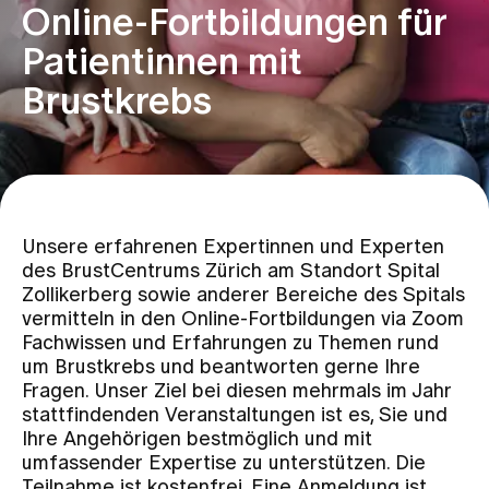
Online-Fortbildungen für
Patientinnen mit
Zuweisende
Brustkrebs
Events
Über uns
Unsere erfahrenen Expertinnen und Experten
des BrustCentrums Zürich am Standort Spital
Aktuelles
Zollikerberg sowie anderer Bereiche des Spitals
vermitteln in den Online-Fortbildungen via Zoom
Fachwissen und Erfahrungen zu Themen rund
Jobs & Karriere
um Brustkrebs und beantworten gerne Ihre
Fragen. Unser Ziel bei diesen mehrmals im Jahr
stattfindenden Veranstaltungen ist es, Sie und
Kontakt
Ihre Angehörigen bestmöglich und mit
Babygalerie
umfassender Expertise zu unterstützen. Die
Blog
Teilnahme ist kostenfrei. Eine Anmeldung ist