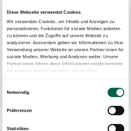
Diese Webseite verwendet Cookies
Wir verwenden Cookies, um Inhalte und Anzeigen zu
personalisieren, Funktionen für soziale Medien anbieten
Fachärztliche Nachbehandlung –
zu können und die Zugriffe auf unsere Website zu
wir koordinieren die Termine
analysieren. Ausserdem geben wir Informationen zu Ihrer
Verwendung unserer Website an unsere Partner:innen für
soziale Medien, Werbung und Analysen weiter. Unsere
Benötigt Ihr Kind eine weiterführende fachärztliche
Betreuung, melden wir es direkt in der
Partner:innen führen diese Informationen möglicherweise
entsprechenden Praxis oder im Kinderspital Zürich
mit weiteren Daten zusammen, die Sie ihnen
an. Wohnen Sie ausserhalb des Kantons,
bereitgestellt haben oder die sie im Rahmen Ihrer
koordinieren wir die Nachbehandlung mit den
Nutzung der Dienste gesammelt haben.
Einwilligungsauswahl
dortigen Fachärztinnen und Fachärzten, mit denen
Notwendig
wir eng vernetzt sind.
Präferenzen
Statistiken
Spital Zollikerberg