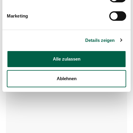
Klinik für Neonatologie
Marketing
Trichtenhauserstrasse 20
8125 Zollikerberg
Tel
+41 44 397 22 25
Fax
Details zeigen
+41 44 397 25 77
Mail
sekretariat.neonatologie@spitalzollik
erberg.ch
Alle zulassen
Ablehnen