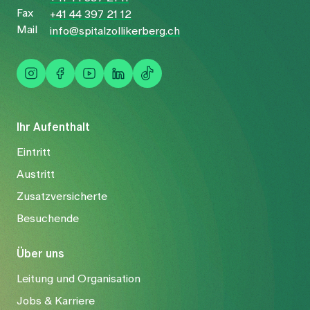
Fax
+41 44 397 21 12
Mail
info@spitalzollikerberg.ch
Ihr Aufenthalt
Eintritt
Austritt
Zusatzversicherte
Besuchende
Über uns
Leitung und Organisation
Jobs & Karriere