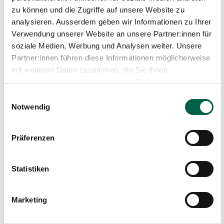
zu können und die Zugriffe auf unsere Website zu
analysieren. Ausserdem geben wir Informationen zu Ihrer
Verwendung unserer Website an unsere Partner:innen für
soziale Medien, Werbung und Analysen weiter. Unsere
Partner:innen führen diese Informationen möglicherweise
Haben Sie Fragen zur
mit weiteren Daten zusammen, die Sie ihnen
Nachsorge von Ihrem
bereitgestellt haben oder die sie im Rahmen Ihrer
Frühgeborenen?
Nutzung der Dienste gesammelt haben.
Einwilligungsauswahl
Notwendig
Zögern Sie nicht, uns zu kontaktieren – unsere
Kinderärztinnen und Kinderärzte der Kinder-
Permanence stehen Ihnen gerne zur Seite.
Präferenzen
Termin vereinbaren
Statistiken
Marketing