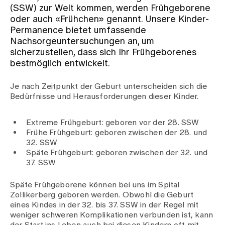
(SSW) zur Welt kommen, werden Frühgeborene
oder auch «Frühchen» genannt. Unsere Kinder-
Zuweisende
Permanence bietet umfassende
Nachsorgeuntersuchungen an, um
sicherzustellen, dass sich Ihr Frühgeborenes
Events
bestmöglich entwickelt.
Je nach Zeitpunkt der Geburt unterscheiden sich die
Über uns
Bedürfnisse und Herausforderungen dieser Kinder.
Extreme Frühgeburt: geboren vor der 28. SSW
Frühe Frühgeburt: geboren zwischen der 28. und
Aktuelles
32. SSW
Späte Frühgeburt: geboren zwischen der 32. und
37. SSW
Jobs & Karriere
Späte Frühgeborene können bei uns im Spital
Zollikerberg geboren werden. Obwohl die Geburt
Kontakt
eines Kindes in der 32. bis 37. SSW in der Regel mit
Babygalerie
weniger schweren Komplikationen verbunden ist, kann
Blog