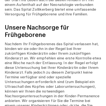
der Start ins Leben auch bei diesen Kindern oft mit
Medien
einem Aufenthalt auf der Neonatologie verbunden
Publikationen
sein. Das Spital Zollikerberg bietet eine umfassende
Versorgung für Frühgeborene und ihre Familien.
Unsere Nachsorge für
Frühgeborene
Nachdem Ihr Frühgeborenes das Spital verlassen hat,
binden wir sie oder ihn in der Regel bei Ihrer
zukünftigen Kinderärztin oder Ihrem zukünftigen
Kinderarzt an. Wir empfehlen eine erste Kontrolle etwa
eine Woche nach der Entlassung. In der Regel erfolgt
diese Untersuchung bei Ihrer Kinderärztin oder Ihrem
Kinderarzt. Falls jedoch zu diesem Zeitpunkt keine
Termine verfügbar sind oder spezielle
Untersuchungen erforderlich sind (zum Beispiel ein
Ultraschall des Kopfes oder Laboruntersuchungen),
können wir Ihnen die notwendigen
Nachsorgeuntersuchungen in der Kinder-Permanence
anbieten. Wir organisieren für Sie die Termine bei
einem unserer Kinderärztinnen oder -ärzte, die Sie