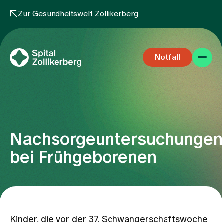
Zur Gesundheitswelt Zollikerberg
Notfall
Nachsorgeuntersuchunge
Fachbereiche
bei Frühgeborenen
Aufenthalt
Team
Kinder, die vor der 37. Schwangerschaftswoche