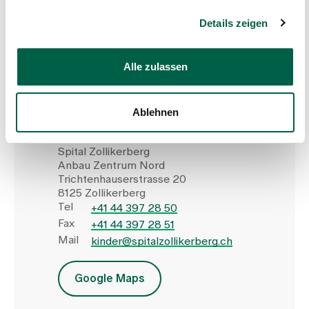
Details zeigen
Kinder-Permanence
Alle zulassen
Montag bis Freitag:
12.00 – 20.00 Uhr
Ablehnen
Samstag / Sonntag / Feiertage:
10.00 – 20.00 Uhr
Spital Zollikerberg
Anbau Zentrum Nord
Trichtenhauserstrasse 20
8125 Zollikerberg
Tel
+41 44 397 28 50
Fax
+41 44 397 28 51
Mail
kinder@spitalzollikerberg.ch
Google Maps