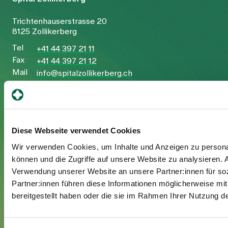
Trichtenhauserstrasse 20
8125 Zollikerberg
Tel
+41 44 397 21 11
Fax
+41 44 397 21 12
Mail
info@spitalzollikerberg.ch
Diese Webseite verwendet Cookies
Ihr Aufenthalt
Wir verwenden Cookies, um Inhalte und Anzeigen zu personal
können und die Zugriffe auf unsere Website zu analysieren.
Eintritt
Verwendung unserer Website an unsere Partner:innen für so
Austritt
Partner:innen führen diese Informationen möglicherweise mi
Zusatzversicherte
bereitgestellt haben oder die sie im Rahmen Ihrer Nutzung 
Besuchende