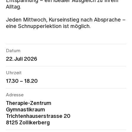
Entspannung – ein idealer Ausgleich zu Ihrem
Alltag.
Zuweisende
Jeden Mittwoch, Kurseinstieg nach Absprache –
eine Schnupperlektion ist möglich.
Events
Datum
Über uns
22. Juli 2026
Uhrzeit
Aktuelles
17.30 – 18.20
Adresse
Jobs & Karriere
Therapie-Zentrum
Gymnastikraum
Kontakt
Trichtenhauserstrasse 20
Babygalerie
8125 Zollikerberg
Blog