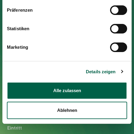
Medien
Zur Gesundheitswelt Zollikerberg
Publikationen
Präferenzen
Statistiken
Spital Zollikerberg
Trichtenhauserstrasse 20
Marketing
8125 Zollikerberg
Tel
+41 44 397 21 11
Fax
+41 44 397 21 12
Details zeigen
Mail
info@spitalzollikerberg.ch
Alle zulassen
Ablehnen
Ihr Aufenthalt
Eintritt