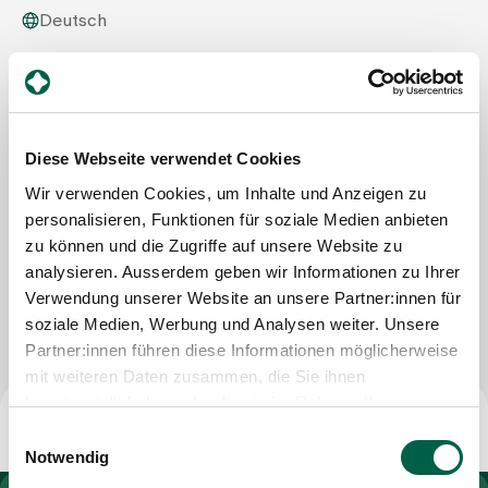
Deutsch
Zuweisende
Spital Zollikerberg
Departement Pflegeexpertisen, Therapien und
Beratung
Events
Therapie-Zentrum
Trichtenhauserstrasse 20
Diese Webseite verwendet Cookies
8125 Zollikerberg
Wir verwenden Cookies, um Inhalte und Anzeigen zu
Über uns
Mail
info@therapie-zollikerberg.ch
personalisieren, Funktionen für soziale Medien anbieten
zu können und die Zugriffe auf unsere Website zu
analysieren. Ausserdem geben wir Informationen zu Ihrer
Aktuelles
Nachricht schreiben
Verwendung unserer Website an unsere Partner:innen für
soziale Medien, Werbung und Analysen weiter. Unsere
Partner:innen führen diese Informationen möglicherweise
Jobs & Karriere
mit weiteren Daten zusammen, die Sie ihnen
bereitgestellt haben oder die sie im Rahmen Ihrer
Nutzung der Dienste gesammelt haben.
Kontakt
Einwilligungsauswahl
Babygalerie
Notwendig
Blog