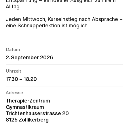
Entspannung – ein idealer Ausgleich zu Ihrem
Alltag.
Zuweisende
Jeden Mittwoch, Kurseinstieg nach Absprache –
eine Schnupperlektion ist möglich.
Events
Datum
Über uns
2. September 2026
Uhrzeit
Aktuelles
17.30 – 18.20
Adresse
Jobs & Karriere
Therapie-Zentrum
Gymnastikraum
Kontakt
Trichtenhauserstrasse 20
Babygalerie
8125 Zollikerberg
Blog