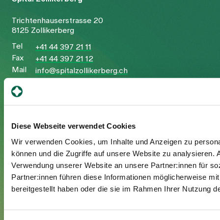
Trichtenhauserstrasse 20
8125 Zollikerberg
Tel
+41 44 397 21 11
Fax
+41 44 397 21 12
Mail
info@spitalzollikerberg.ch
Diese Webseite verwendet Cookies
Ihr Aufenthalt
Wir verwenden Cookies, um Inhalte und Anzeigen zu personal
können und die Zugriffe auf unsere Website zu analysieren.
Eintritt
Verwendung unserer Website an unsere Partner:innen für so
Austritt
Partner:innen führen diese Informationen möglicherweise mi
Zusatzversicherte
bereitgestellt haben oder die sie im Rahmen Ihrer Nutzung 
Besuchende