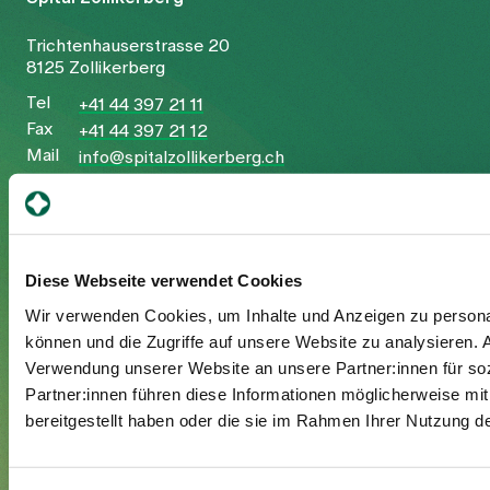
Trichtenhauserstrasse 20
8125 Zollikerberg
Tel
+41 44 397 21 11
Fax
+41 44 397 21 12
Mail
info@spitalzollikerberg.ch
Diese Webseite verwendet Cookies
Ihr Aufenthalt
Wir verwenden Cookies, um Inhalte und Anzeigen zu personal
können und die Zugriffe auf unsere Website zu analysieren.
Eintritt
Verwendung unserer Website an unsere Partner:innen für so
Austritt
Partner:innen führen diese Informationen möglicherweise mi
Zusatzversicherte
bereitgestellt haben oder die sie im Rahmen Ihrer Nutzung 
Besuchende