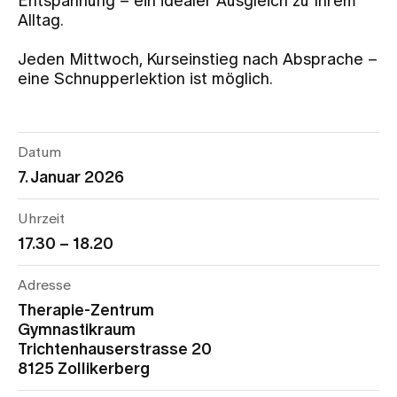
Entspannung – ein idealer Ausgleich zu Ihrem
Alltag.
Zuweisende
Jeden Mittwoch, Kurseinstieg nach Absprache –
eine Schnupperlektion ist möglich.
Events
Datum
Über uns
7. Januar 2026
Uhrzeit
Aktuelles
17.30 – 18.20
Adresse
Jobs & Karriere
Therapie-Zentrum
Gymnastikraum
Kontakt
Trichtenhauserstrasse 20
Babygalerie
8125 Zollikerberg
Blog