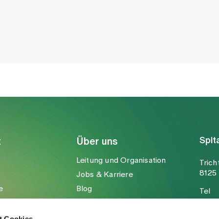
Spit
t
Über uns
Leitung und Organisation
Trich
8125 
Jobs & Karriere
e
Blog
Tel
Medien
Fax
Mail
t Cookies