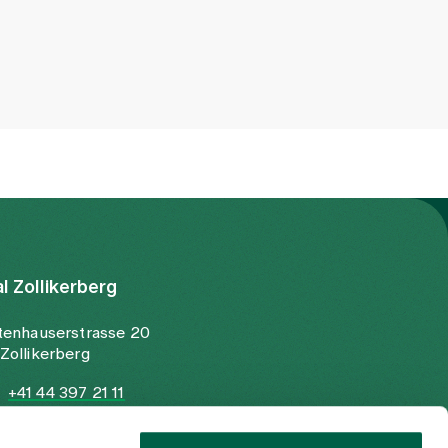
al Zollikerberg
tenhauserstrasse 20
Zollikerberg
+41 44 397 21 11
+41 44 397 21 12
info@spitalzollikerberg.ch