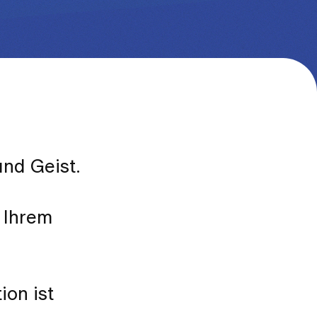
nd Geist.
 Ihrem
on ist