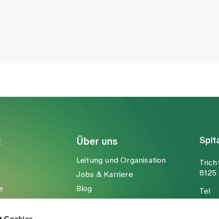
Spit
t
Über uns
Leitung und Organisation
Trich
8125 
Jobs & Karriere
e
Blog
Tel
Medien
Fax
Mail
t Cookies