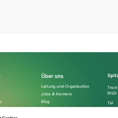
Spit
t
Über uns
Leitung und Organisation
Trich
8125 
Jobs & Karriere
e
Blog
Tel
Medien
Fax
Mail
t Cookies