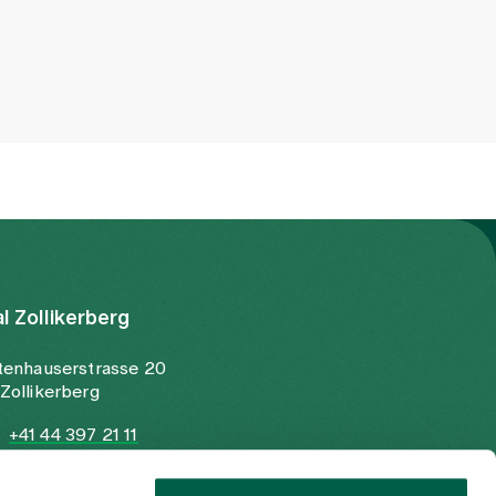
al Zollikerberg
tenhauserstrasse 20
Zollikerberg
+41 44 397 21 11
+41 44 397 21 12
info@spitalzollikerberg.ch