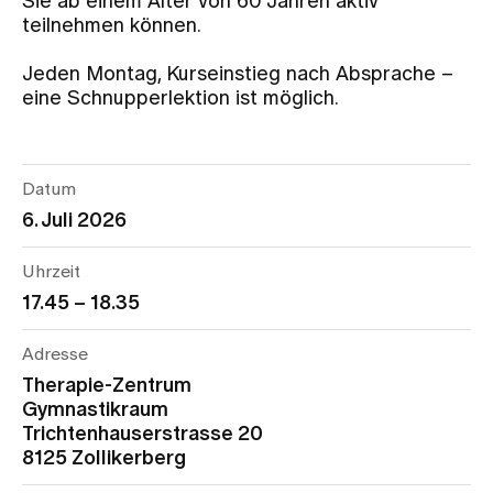
Sie ab einem Alter von 60 Jahren aktiv
teilnehmen können.
Zuweisende
Jeden Montag, Kurseinstieg nach Absprache –
eine Schnupperlektion ist möglich.
Events
Datum
Über uns
6. Juli 2026
Uhrzeit
Aktuelles
17.45 – 18.35
Adresse
Jobs & Karriere
Therapie-Zentrum
Gymnastikraum
Kontakt
Trichtenhauserstrasse 20
Babygalerie
8125 Zollikerberg
Blog