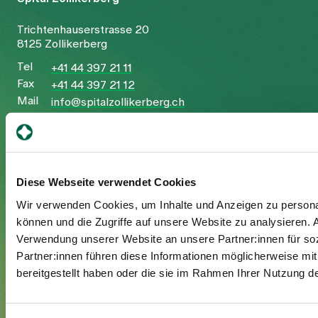
Trichtenhauserstrasse 20
8125 Zollikerberg
Tel
+41 44 397 21 11
Fax
+41 44 397 21 12
Mail
info@spitalzollikerberg.ch
Diese Webseite verwendet Cookies
Ihr Aufenthalt
Wir verwenden Cookies, um Inhalte und Anzeigen zu personal
können und die Zugriffe auf unsere Website zu analysieren.
Eintritt
Verwendung unserer Website an unsere Partner:innen für so
Austritt
Partner:innen führen diese Informationen möglicherweise mi
Zusatzversicherte
bereitgestellt haben oder die sie im Rahmen Ihrer Nutzung 
Besuchende