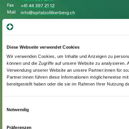
Fax
+41 44 397 21 12
Mail
info@spitalzollikerberg.ch
Diese Webseite verwendet Cookies
Ihr Aufenthalt
Wir verwenden Cookies, um Inhalte und Anzeigen zu personal
können und die Zugriffe auf unsere Website zu analysieren.
Eintritt
Verwendung unserer Website an unsere Partner:innen für so
Austritt
Partner:innen führen diese Informationen möglicherweise mi
Zusatzversicherte
bereitgestellt haben oder die sie im Rahmen Ihrer Nutzung 
Besuchende
Einwilligungsauswahl
Über uns
Notwendig
Leitung und Organisation
Jobs & Karriere
Präferenzen