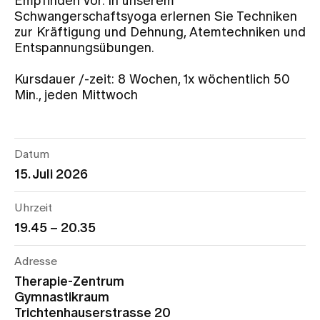
Empfinden vor. In unserem
Schwangerschaftsyoga erlernen Sie Techniken
zur Kräftigung und Dehnung, Atemtechniken und
Zuweisende
Entspannungsübungen.
Kursdauer /-zeit: 8 Wochen, 1x wöchentlich 50
Events
Min., jeden Mittwoch
Über uns
Datum
15. Juli 2026
Aktuelles
Uhrzeit
19.45 – 20.35
Jobs & Karriere
Adresse
Kontakt
Therapie-Zentrum
Babygalerie
Gymnastikraum
Blog
Trichtenhauserstrasse 20