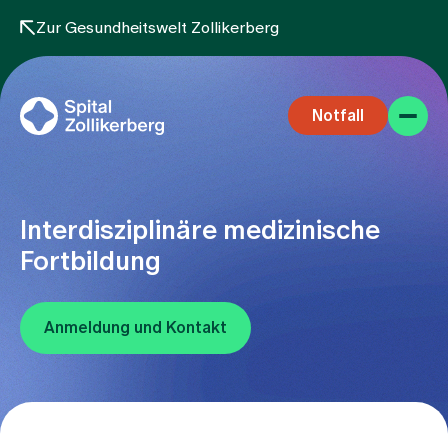
Zur Gesundheitswelt Zollikerberg
Notfall
Interdisziplinäre medizinische
Fortbildung
Fachbereiche
Anmeldung und Kontakt
Aufenthalt
Team