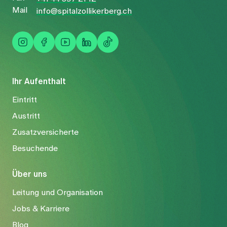
Mail
info@spitalzollikerberg.ch
Ihr Aufenthalt
Eintritt
Austritt
Zusatzversicherte
Besuchende
Über uns
Leitung und Organisation
Jobs & Karriere
Blog