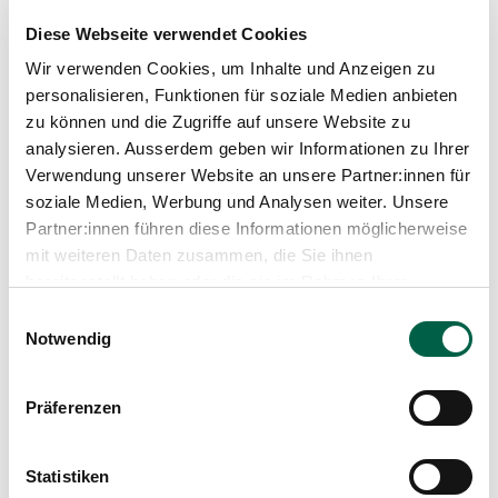
Es besteht die Wahl zwischen einer Teilnahme vor Ort
und einer Teilnahme per Zoom. Für eine Teilnahme per
Diese Webseite verwendet Cookies
Zoom bitten wir Sie, sich anzumelden.
Wir verwenden Cookies, um Inhalte und Anzeigen zu
Jetzt anmelden
personalisieren, Funktionen für soziale Medien anbieten
zu können und die Zugriffe auf unsere Website zu
analysieren. Ausserdem geben wir Informationen zu Ihrer
Verwendung unserer Website an unsere Partner:innen für
Veranstaltungsort
soziale Medien, Werbung und Analysen weiter. Unsere
Partner:innen führen diese Informationen möglicherweise
Die Ärzte-Fortbildung findet im Brunnenhofsaal,
mit weiteren Daten zusammen, die Sie ihnen
Neuweg 12, 8125 Zollikerberg, statt. Der Weg zum
bereitgestellt haben oder die sie im Rahmen Ihrer
Brunnenhofsaal ist ab dem Haupteingang Spital
Zollikerberg und der Forchbahn-Haltestelle Spital
Nutzung der Dienste gesammelt haben.
Einwilligungsauswahl
Zollikerberg ausgeschildert.
Notwendig
Präferenzen
Brunnenhofsaal
Statistiken